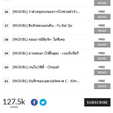
READ
[YAOI/BL] ว่าด้วยจุดจบของการไปช่วยตัวร้าย - เฟิ่งอวี่เนี่ย
36
FREE
READ
[YAOI/BL] สินรักสองแผ่นดิน - Fu Bai Qu
37
FREE
READ
[YAOI/BL] จอมมารมิลืมรัก- โม่ซีเคอ
38
FREE
READ
[YAOI/BL] ม่านหมอก (ไร้สิ้นสุด) - เวยเฟิงจี๋สวี่
39
FREE
READ
[YAOI/BL] เรนโบว์ซิตี้ - Chepali
40
FREE
READ
[YAOI/BL] บันทึกของเอสเปอร์คลาส C - KimPhilip
41
FREE
READ
127.5k
SUBSCRIBE
VIEWS