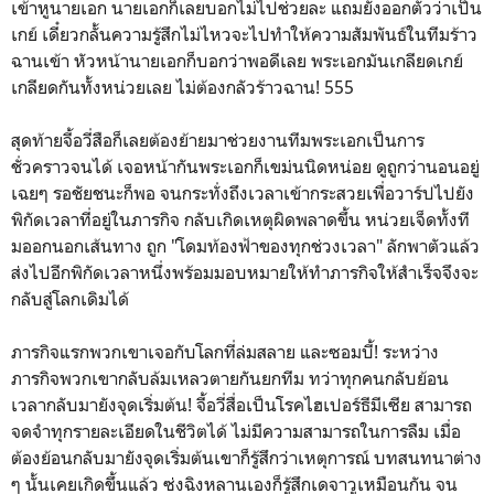
เข้าหูนายเอก นายเอกก็เลยบอกไม่ไปช่วยละ แถมยังออกตัวว่าเป็น
เกย์ เดี๋ยวกลั้นความรู้สึกไม่ไหวจะไปทำให้ความสัมพันธ์ในทีมร้าว
ฉานเข้า หัวหน้านายเอกก็บอกว่าพอดีเลย พระเอกมันเกลียดเกย์
เกลียดกันทั้งหน่วยเลย ไม่ต้องกลัวร้าวฉาน! 555
สุดท้ายจี้อวี่สือก็เลยต้องย้ายมาช่วยงานทีมพระเอกเป็นการ
ชั่วคราวจนได้ เจอหน้ากันพระเอกก็เขม่นนิดหน่อย ดูถูกว่านอนอยู่
เฉยๆ รอชัยชนะก็พอ จนกระทั่งถึงเวลาเข้ากระสวยเพื่อวาร์ปไปยัง
พิกัดเวลาที่อยู่ในภารกิจ กลับเกิดเหตุผิดพลาดขึ้น หน่วยเจ็ดทั้งที
มออกนอกเส้นทาง ถูก "โดมท้องฟ้าของทุกช่วงเวลา" ลักพาตัวแล้ว
ส่งไปอีกพิกัดเวลาหนึ่งพร้อมมอบหมายให้ทำภารกิจให้สำเร็จจึงจะ
กลับสู่โลกเดิมได้
ภารกิจแรกพวกเขาเจอกับโลกที่ล่มสลาย และซอมบี้! ระหว่าง
ภารกิจพวกเขากลับล้มเหลวตายกันยกทีม ทว่าทุกคนกลับย้อน
เวลากลับมายังจุดเริ่มต้น! จี้อวี่สื่อเป็นโรคไฮเปอร์ธีมีเซีย สามารถ
จดจำทุกรายละเอียดในชีวิตได้ ไม่มีความสามารถในการลืม เมื่อ
ต้องย้อนกลับมายังจุดเริ่มต้นเขาก็รู้สึกว่าเหตุการณ์ บทสนทนาต่าง
ๆ นั้นเคยเกิดขึ้นแล้ว ซ่งฉิงหลานเองก็รู้สึกเดจาวูเหมือนกัน จน