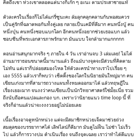
คิดถึงเขา ห่วงเขาตลอดแต่นางก็เก๊ก ๆ อะนะ ตามประสาชายแท้
ตัวละครในเรื่องก็ไม่ได้แกรี่ซูนะคะ ล้มลุกคลุกคลานกันพอสมควร
เป็นคู่รักที่ฉลาดพอกันทั้งคู่เลย กลายเป็นเคมีที่ดีมาก คนหนึ่งบู๊ คน
หนึ่งบุ๋น คนหนึ่งชอบแบกโลก อีกคนหนึ่งอยากช่วยเธอแบก แล้ว
ชอบซีนที่พระเอกสารภาพรักมาก มันแบบ ใจกล้ามากแกกกกก
ตอนอ่านสนุกมากจริง ๆ ภายใน 4 วัน เราอ่านจบ 3 เล่มเลย! ไม่ได้
อ่านมาราธอนขนาดนี้มานานแล้ว ถึงแม้บางจุดจะมีส่วนที่คิดตาม
ไม่ทัน แต่เราก็ปล่อยสมองไหล ให้ตัวละครนำทางเราไปเรื่อย ๆ
เอง 5555 แล้วเราก็พบว่า เซ็ตติ้งของโลกในนิยายมันใหญ่มาก คน
เขียนเก่งมากที่สามารถวางแผนทั้งหมดออกมาได้ แล้วทฤษฎีใน
เรื่องเยอะมาก จนงงว่าคนเขียนเป็นนักวิทยาศาสตร์ใช่มั้ยเนี่ย รวม
ถึงนับถือคนแปลและกอง บก. เพราะว่านิยายแนว time loop นี้ ที่
จริงก็อ่านแล้วน่าจะงงงวยอยู่ไม่น้อยเลย
เนื้อเรื่องอาจดูหนักหน่วง แต่จะมีสมาชิกหน่วยเจ็ดมาช่วยถ่วง
สมดุลของบรรยากาศได้ เลิฟไลน์ก็ดีมาก มันดูไม่ฝืน ไม่ช้า ไม่เร็ว
ไป แล้วก็การวางปม ดำเนินเรื่อง จนถึงจุดเฉลย เราว่าทำได้ดีแบบ