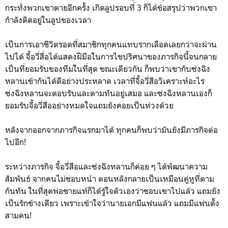
กระทั่งพวกเขาตายอีกครั้ง เกิดลูปรอบที่ 3 ก็ได้ข้อสรุปว่าพวกเขา
กำลังติดอยู่ในลูปของเวลา
เป็นการเอาชีวิตรอดที่สมาชิกทุกคนแทบรากเลือดเลยกว่าจะผ่าน
ไปได้ จี้อวี่สื่อได้แสดงฝีมือในการไขปริศนาของภารกิจนี้จนกลาย
เป็นที่ยอมรับของทีมในที่สุด ขณะเดียวกัน ก็พบว่าเขากับซ่งฉิง
หลานเข้ากันได้ดีอย่างประหลาด เวลาที่จี้อวี่สือวิเคราะห์อะไร
ซ่งฉิงหลานจะตอบรับและตามทันอยู่เสมอ และซ่งฉิงหลานเองก็
ยอมรับจี้อวี่สืออย่างหมดใจแถมยังคอยเป็นห่วงด้วย
หลังจากออกจากภารกิจแรกมาได้ ทุกคนก็พบว่ามันยังมีภารกิจต่อ
ไปอีก!
ระหว่างภารกิจ จี้อวี่สือและซ่งฉิงหลานก็ค่อย ๆ ได้พัฒนาความ
สัมพันธ์ จากคนไม่ชอบหน้า ตอนหลังกลายเป็นเหมือนคู่หูที่ตาม
กันทัน ในที่สุดพ่อชายแท้ก็ได้รู้ใจตัวเองว่าชอบเขาไปแล้ว แถมยัง
เป็นรักข้างเดียว เพราะเข้าใจว่านายเอกมีแฟนแล้ว แถมมีแฟนตั้ง
สามคน!