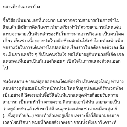
กล่าวถึงตัวละครบ้าง
จี้อวี่สือเป็นนายเอกที่เก่งมาก นอกจากความสามารถในการจำไม่
ลืมแล้ว ยังมีการคิดวิเคราะห์มาเสริม ทำให้ความสามารถโดดเด่น
แทบจะกลายเป็นตัวหลักของทีมในการผ่านภารกิจเลย เป็นคนโดด
เดี่ยว เย็นชา เนื่องจากปมในอดีตซึ่งผลักดันให้เข้าโดมท้องฟ้าเพื่อ
ขอรางวัลในการเดินทางไปปลดล็อคเรื่องราวในอดีตของตัวเอง ถึง
จะเย็นชา แต่จริง ๆ ก็เป็นคนจริงใจ พอได้มาอยู่กับหน่วยที่เจ็ด เจอ
แต่ละคนที่เฮฮาเป็นกันเองก็ค่อย ๆ เปิดใจในการแสดงตัวตนออก
ไป
ซ่งฉิงหลาน ชายแท้สุดฮอตของโดมท้องฟ้า เป็นคนสูงใหญ่ ท่าทาง
ค่อนข้างดุดันสมเป็นหัวหน้าหน่วย โหดกับลูกน้องแต่ก็รักพวกพ้อง
เป็นอย่างดี ถึงจะเขม่นจี้อวี่สือในทีแรกแต่สุดท้ายก็ยอมรับความ
สามารถ เป็นคนหัวไว ตามความคิดนายเอกได้ทัน เลยกลายเป็น
ว่าอยู่ด้วยกันแล้วเข้าขาได้ดี จนลูกน้องเอ่ยแซวว่าเหมือนคู่เกย์
(...ซึ่งสุดท้ายก็...) ชอบทำตัวเท่อยู่เรื่อย เพราะจี้อวี่สือน่ามองมาก
เวลาไขปริศนา หมอนี่ก็คอยสังเกตเขา ชอบนั่งฟังเขาวิเคราะห์