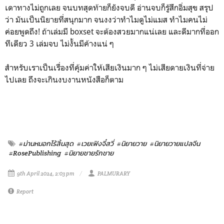
เดาทางไม่ถูกเลย จนบทสุดท้ายก็ยังจบดี อ่านจบก็รู้สึกอิ่มสุข สรุป
ว่า มันเป็นนิยายที่สนุกมาก จนงงว่าทำไมดูไม่แมส ทำไมคนไม่
ค่อยพูดถึง! ถ้าเล่มมี boxset จะต้องสวยมากแน่เลย และดีมากที่ออก
ทีเดียว 3 เล่มจบ ไม่งั้นมีค้างแน่ ๆ
สำหรับเราเป็นเรื่องที่คุ้มค่าให้เสียเงินมาก ๆ ไม่เสียดายเงินที่จ่าย
ไปเลย ถึงจะเกินงบงานหนังสือก็ตาม
#ม่านหมอกไร้สิ้นสุด
#เวยเฟิงจี๋สวี่
#นิยายวาย
#นิยายวายแปลจีน
#RosePublishing
#นิยายชายรักชาย
9th April 2024, 2:03 pm
PALMURARY
Report