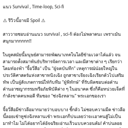
แนว Survival , Time-loop, Sci-fi
⚠️ รีวิวนี้อาจมี Spoil ⚠️
สาววายชอบอ่านแนว survival , sci-fi ต้องไม่พลาดนะ เพราะมัน
สนุกมากกกกก!!
ในยุคสมัยนี้มนุษย์สามารถพัฒนาเทคโนโลยีข้ามเวลาได้แล้ว จน
สามารถตั้งสมาพันธ์บริหารจัดการเวลา และมีสาขาต่าง ๆ เรียกว่า
โดมท้องฟ้า "จี้อวี่สือ" เป็น "ผู้จดบันทึก" เหตุการณ์น้อยใหญ่ใน
ประวัติศาสตร์แห่งสาขาหนิงเฉิง ถูกสาขาเจียงเฉิงเรียกตัวไปเสริม
ทัพ เป็นผู้สังเกตการณ์ให้กับทีม "ผู้พิทักษ์" ที่รับผิดชอบต่อต้าน
ด้านอาชญากรรมหรือภัยพิบัติต่าง ๆ ในอนาคต ซึ่งก็คือหน่วยเจ็ดที่
กำลังขาดคนพอดี ทีมของ "ซ่งฉิงหลาน" พระเอกของเรา
จี้อวี่สือมีข่าวลือมากมายว่าบอบบาง ขี้กลัว ไม่ชอบความมืด ข่าวลือ
นี้ลอยเข้าหูซ่งฉิงหลานเข้า พระเอกก็บ่นเลยว่าจะเอาคนสู้ไม่เป็น
มาทำไม ไม่ได้อยากได้อัจฉริยะอ่านเร็วแบบควอนตัม! คำบ่นลอย