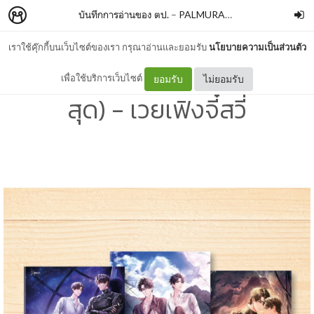
บันทึกการอ่านของ ตป.
–
PALMURARY
เราใช้คุ๊กกี้บนเว็บไซต์ของเรา กรุณาอ่านและยอมรับ
นโยบายความเป็นส่วนตัว
[YAOI/BL] ม่านหมอก (ไร้สิ้น
เพื่อใช้บริการเว็บไซต์
ยอมรับ
ไม่ยอมรับ
สุด) - เวยเฟิงจี๋สวี่