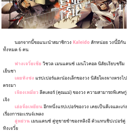
นอกจากนี้ขอแนะนำสมาชิกวง
สักหน่อย วงนี้มีกัน
Kaleido
ทั้งหมด 6 คน
วิชวล เมนแดนซ์ เมนโวคอล นิสัยเงียบขรึม
ฟางเจวี๋ยเซี่ย
เย็นชา
แรปเปอร์และน้องเล็กของวง นิสัยโผงผางตรงไป
เผยทิงซ่ง
ตรงมา
ลีดเดอร์ (คุณแม่) ของวง ความสามารถพิเศษกู่
เจียงเหมี่ยว
เจิง
อีกหนึ่งแรปเปอร์ของวง เคยเป็นดีเจและเก่ง
เฮ่อจื่อเหยียน
เรื่องการอะเรนจ์เพลง
เมนแดนซ์ คู่หูขายขำของหลิงอี ตัวแทนชิปเปอร์คู่
ลู่หย่วน
ทิงเจวี๋ย