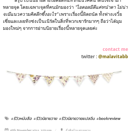
หลายจุด โดยเฉพาะจุดที่คนมักมองว่า
"ไอดอลมีดีแค่หน้าตา ไม่น่า
จะมีแนวความคิดลึกซึ้งอะไร"
เพราะเรื่องนี้ผิดถนัด ทั้งฟางเจวี๋ย
เซี่ยและเผยทิงซ่งเป็นเนิร์ดในสิ่งที่พวกเขารักมากๆ ถือว่าได้มุม
มองใหม่ๆ จากการอ่านนิยายเรื่องนี้หลายจุดเลยค่ะ
contact me
twitter :
@malavitabb
#รีวิวหนังสือ
#รีวิวนิยายวาย
#รีวิวนิยายวายแปลจีน
#bookreview
16th November 2022, 7:07 am
รั่วชิงบ้านสกุลหาน