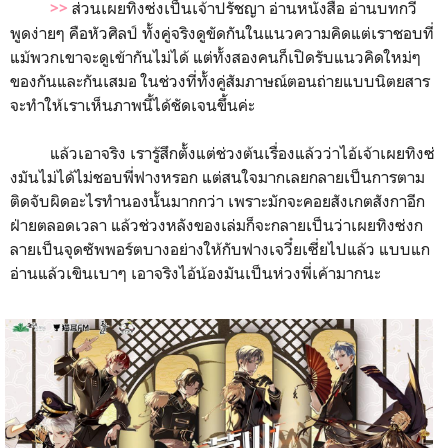
ส่วนเผยทิงซ่งเป็นเจ้าปรัชญา อ่านหนังสือ อ่านบทกวี
>>
พูดง่ายๆ คือหัวศิลป์ ทั้งคู่จริงดูขัดกันในแนวความคิดแต่เราชอบที่
แม้พวกเขาจะดูเข้ากันไม่ได้ แต่ทั้งสองคนก็เปิดรับแนวคิดใหม่ๆ
ของกันและกันเสมอ ในช่วงที่ทั้งคู่สัมภาษณ์ตอนถ่ายแบบนิตยสาร
จะทำให้เราเห็นภาพนี้ได้ชัดเจนขึ้นค่ะ
แล้วเอาจริง เรารู้สึกตั้งแต่ช่วงต้นเรื่องแล้วว่าไอ้เจ้าเผยทิงซ่
งมันไม่ได้ไม่ชอบพี่ฟางหรอก แต่สนใจมากเลยกลายเป็นการตาม
ติดจับผิดอะไรทำนองนั้นมากกว่า เพราะมักจะคอยสังเกตสังกาอีก
ฝ่ายตลอดเวลา แล้วช่วงหลังของเล่มก็จะกลายเป็นว่าเผยทิงซ่งก
ลายเป็นจุดซัพพอร์ตบางอย่างให้กับฟางเจวี๋ยเซี่ยไปแล้ว แบบแก
อ่านแล้วเขินเบาๆ เอาจริงไอ้น้องมันเป็นห่วงพี่เค้ามากนะ