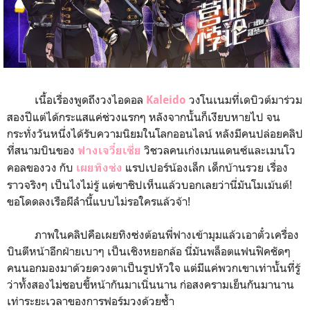
เนื้อเรื่องพูดถึงวงไอดอล
วงโนเนมที่เดบิวต์มาร่วม
Kaleido
สองปีแต่ได้กระแสแค่ช่วงแรกๆ หลังจากนั้นก็เงียบหายไป จน
กระทั่งวันหนึ่งได้รับความนิยมในโลกออนไลน์ หลังมีคนปล่อยคลิป
ที่สนามบินของ
วิชวลคนเก่งเมนแดนซ์และเมนโว
ฟางเจวี๋ยเซี่ย
คอลของวง กับ
แรปเปอร์น้องเล็ก เด็กบ้านรวย เรื่อง
เผยทิงซ่ง
ราวจริงๆ เป็นไงไม่รู้ แต่ขาชิปเห็นแล้วบอกเลยว่านี่มันโมเม้นต์!
ขอโดดลงเรือผีลำนี้แบบไม่รอใครแล้วจ้า!
ภาพในคลิปคือเผยทิงซ่งต้อนพี่ฟางเข้ามุมแล้วเอาตั๋วเครื่อง
บินตีหน้าอีกฝ่ายเบาๆ เป็นเชิงหยอกล้อ นี่มันพล็อตแฟนฟิคชัดๆ
คนนอกมองมาด้วยดวงตาเป็นรูปหัวใจ แต่มีแค่พวกเขาเท่านั้นที่รู้
ว่าทั้งสองไม่ชอบขี้หน้ากันมาเนิ่นนาน ก่อสงครามเย็นกันมานาน
เท่าระยะเวลาของการฟอร์มวงด้วยซ้ำ