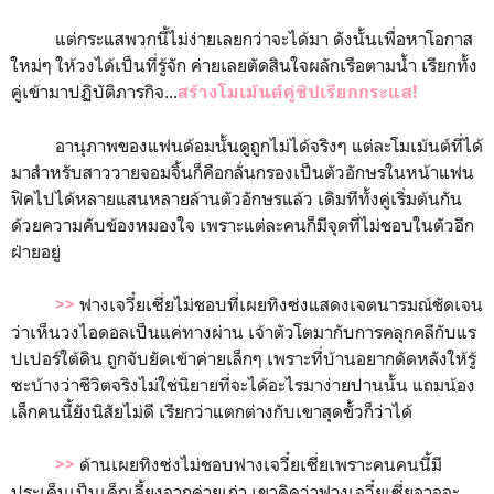
แต่กระแสพวกนี้ไม่ง่ายเลยกว่าจะได้มา ดังนั้นเพื่อหาโอกาส
ใหม่ๆ ให้วงได้เป็นที่รู้จัก ค่ายเลยตัดสินใจผลักเรือตามน้ำ เรียกทั้ง
คู่เข้ามาปฏิบัติภารกิจ...
สร้างโมเม้นต์คู่ชิปเรียกกระแส!
อานุภาพของแฟนด้อมนั้นดูถูกไม่ได้จริงๆ แต่ละโมเม้นต์ที่ได้
มาสำหรับสาววายจอมจิ้นก็คือกลั่นกรองเป็นตัวอักษรในหน้าแฟน
ฟิคไปได้หลายแสนหลายล้านตัวอักษรแล้ว เดิมทีทั้งคู่เริ่มต้นกัน
ด้วยความคับข้องหมองใจ เพราะแต่ละคนก็มีจุดที่ไม่ชอบในตัวอีก
ฝ่ายอยู่
ฟางเจวี๋ยเซี่ยไม่ชอบที่เผยทิงซ่งแสดงเจตนารมณ์ชัดเจน
>>
ว่าเห็นวงไอดอลเป็นแค่ทางผ่าน เจ้าตัวโตมากับการคลุกคลีกับแร
ปเปอร์ใต้ดิน ถูกจับยัดเข้าค่ายเล็กๆ เพราะที่บ้านอยากดัดหลังให้รู้
ซะบ้างว่าชีวิตจริงไม่ใช่นิยายที่จะได้อะไรมาง่ายปานนั้น แถมน้อง
เล็กคนนี้ยังนิสัยไม่ดี เรียกว่าแตกต่างกับเขาสุดขั้วก็ว่าได้
ด้านเผยทิงซ่งไม่ชอบฟางเจวี๋ยเซี่ยเพราะคนคนนี้มี
>>
ประเด็นเป็นเด็กเลี้ยงจากค่ายเก่า เขาคิดว่าฟางเจวี๋ยเซี่ยอาจจะ