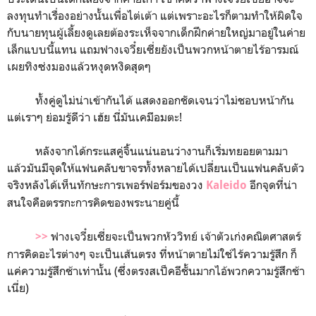
ลงทุนทำเรื่องอย่างนั้นเพื่อไต่เต้า แต่เพราะอะไรก็ตามทำให้ผิดใจ
กับนายทุนผู้เลี้ยงดูเลยต้องระเห็จจากเด็กฝึกค่ายใหญ่มาอยู่ในค่าย
เล็กแบบนี้แทน แถมฟางเจวี๋ยเซี่ยยังเป็นพวกหน้าตายไร้อารมณ์
เผยทิงซ่งมองแล้วหงุดหงิดสุดๆ
ทั้งคู่ดูไม่น่าเข้ากันได้ แสดงออกชัดเจนว่าไม่ชอบหน้ากัน
แต่เราๆ ย่อมรู้ดีว่า เฮ้ย นี่มันเคมีอมตะ!
หลังจากได้กระแสคู่จิ้นแน่นอนว่างานก็เริ่มทยอยตามมา
แล้วมันมีจุดให้แฟนคลับขาจรทั้งหลายได้เปลี่ยนเป็นแฟนคลับตัว
จริงหลังได้เห็นทักษะการเพอร์ฟอร์มของวง
อีกจุดที่น่า
Kaleido
สนใจคือตรรกะการคิดของพระนายคู่นี้
ฟางเจวี๋ยเซี่ยจะเป็นพวกหัววิทย์ เจ้าตัวเก่งคณิตศาสตร์
>>
การคิดอะไรต่างๆ จะเป็นเส้นตรง ที่หน้าตายไม่ใช่ไร้ความรู้สึก ก็
แค่ความรู้สึกช้าเท่านั้น (ซึ่งตรงสเป็คอีชั้นมากไอ้พวกความรู้สึกช้า
เนี่ย)