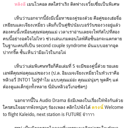
เมนโวคอล สดใสร่าเริง ติดฟางเจวี๋ยเซี่ยเป็นพิเศษ
หลิงอี
เห็นว่านอกจากนี้ยังมีเนื้อหาของคู่รองด้วย คือคู่ของเฮ่อจื่อ
เหยียนและเจียงเหมี่ยว เดิมก็เป็นคู่ชิปนัมเบอร์วันของวงอยู่แล้ว
สองคนนี้เหมือนคุณพ่อคุณแม่ เวลาเราอ่านเลยจะโฟกัสไปที่สอง
คนนี้อย่างอดใจไม่ไหว ช่วงเล่นเกมตอนไลฟ์คือชั้นอกจะแตกตาย
ในฐานะคนที่เป็น second couple syndrome มันแบบอยากอุด
ปากกรี๊ด ชั้นเห็นว่ามีอะไรในกอไผ่
เห็นว่าเล่มพิเศษหรือก็คือเล่มที่ 5 จะมีของคู่นี้ด้วย รอเลย
เอฟตีคุณพ่อคุณแม่ของวง (ป.ล. อิมเมจเจียงเหมี่ยวในหัวเราคือ
หลิวอวี่ INTO1 ไม่รู้ทำไม แบบคุณแม่อ่ะ คุณแม่นุ่มๆ พูดดีๆ แต่
ต้องดูแลเด็กยุ่งทั้งหลาย นี่มันหลิวอวี่เกอชัดๆ)
นอกจากนี้ใน Audio Drama ยังมีเพลงในเรื่องให้ฟังกันด้วย
ใครสนใจอยากฟังหนุ่มๆ ร้องเพลง คลิกไปฟังได้
Welcome
ตรงนี้
to flight Kaleido, next station is FUTURE จ้าาาา
สรุป เป็นนิยายสายไอดอลที่แทรกแนวคิดน่าสนใจเข้ามา