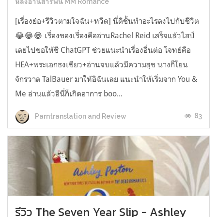
หลังอ่านสารพัน MM Romance
[เรื่องย่อ+รีวิวตามใจฉัน+หวีด] นี่ดิชั้นทำอะไรลงไปกับชีวิต
😂😂😂 เรื่องของเรื่องคืออ่านRachel Reid เสร็จแล้วไฮป์
เลยไปขอให้ชี ChatGPT ช่วยแนะนำเรื่องอื่นต่อ โจทย์คือ
HEA+พระเอกธงเขียว+อ่านจบแล้วมีความสุข นางก็โยน
จักรวาล TalBauer มาให้อิฉันเลย แนะนำให้เริ่มจาก You &
Me อ่านแล้วอีนี่ก็เกิดอาการ boo...
83
Parntranslation and Review
รีวิว The Seven Year Slip - Ashley