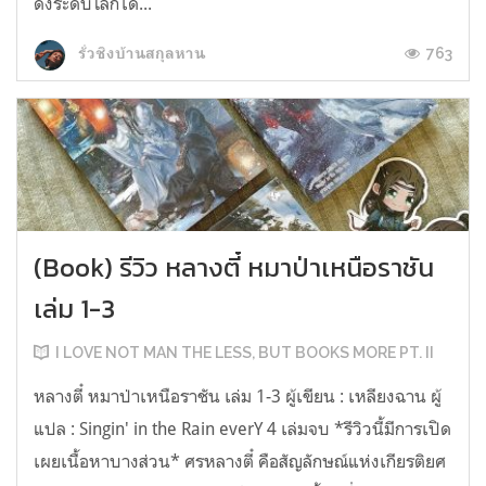
ดังระดับโลกได...
763
รั่วชิงบ้านสกุลหาน
(Book) รีวิว หลางตี๋ หมาป่าเหนือราชัน
เล่ม 1-3
I LOVE NOT MAN THE LESS, BUT BOOKS MORE PT. II
หลางตี๋ หมาป่าเหนือราชัน เล่ม 1-3 ผู้เขียน : เหลียงฉาน ผู้
แปล : Singin' in the Rain everY 4 เล่มจบ *รีวิวนี้มีการเปิด
เผยเนื้อหาบางส่วน* ศรหลางตี๋ คือสัญลักษณ์แห่งเกียรติยศ