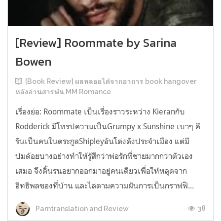
[Review] Roommate by Sarina
Bowen
[Book Review] ผลพลอยได้จากอาการ book hangover
หลังอ่านสารพัน MM Romance
เรื่องย่อ: Roommate เป็นเรื่องราวระหว่าง Kieranกับ
Rodderick มีโทรปความเป็นGrumpy x Sunshine เบาๆ คี
รันเป็นคนในตระกูลShipleyอันโด่งดังประจำเมือง แต่มี
ปมด้อยบางอย่างทำให้รู้สึกว่าพ่อรักพี่ชายมากกว่าตัวเอง
เสมอ จึงดิ้นรนอยากออกมาอยู่คนเดียวเพื่อให้หลุดจาก
อิทธิพลของที่บ้าน และไล่ตามความฝันการเป็นกราฟฟิ...
38
Parntranslation and Review