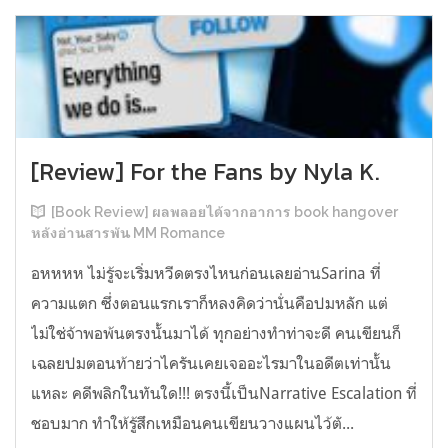
[Review] For the Fans by Nyla K.
[Book Review] ผลพลอยได้จากอาการ book hangover
หลังอ่านสารพัน MM Romance
อหหหห ไม่รู้จะเริ่มหวีดตรงไหนก่อนเลยอ่านSarina ที่
ความแตก ซึ่งตอนแรกเราก็หลงคิดว่านั่นคือปมหลัก แต่
ไม่ใช่จ้าพอพ้นตรงนั้นมาได้ ทุกอย่างทำท่าจะดี คนเขียนก็
เฉลยปมตอนท้ายว่าไครันเคยเจออะไรมาในอดีตเท่านั้น
แหละ คดีพลิกในทันใด!!! ตรงนี้เป็นNarrative Escalation ที่
ชอบมาก ทำให้รู้สึกเหมือนคนเขียนวางแผนไว้ตั...