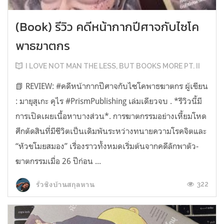
(Book) รีวิว คดีหน้ากากปีศาจกับไซโค
พาธฆาตกร
I LOVE NOT MAN THE LESS, BUT BOOKS MORE PT. II
📗 REVIEW: #คดีหน้ากากปีศาจกับไซโคพาธฆาตกร ผู้เขียน
: มายุสุเกะ คุไร #PrismPublishing เล่มเดียวจบ . *รีวิวนี้มี
การเปิดเผยเนื้อหาบางส่วน*. การฆาตกรรมอย่างเหี้ยมโหด
ศึกตัดสินที่มีชีวิตเป็นเดิมพันระหว่างทนายความโรคจิตและ
“หัวขโมยสมอง” เรื่องราวทั้งหมดเริ่มต้นจากคดีลักพาตัว-
ฆาตกรรมเมื่อ 26 ปีก่อน ...
322
รั่วชิงบ้านสกุลหาน