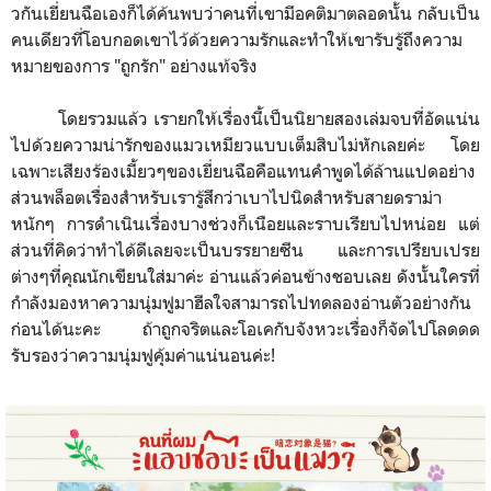
วกันเยี่ยนฉือเองก็ได้ค้นพบว่าคนที่เขามีอคติมาตลอดนั้น กลับเป็น
คนเดียวที่โอบกอดเขาไว้ด้วยความรักและทำให้เขารับรู้ถึงความ
หมายของการ "ถูกรัก" อย่างแท้จริง
โดยรวมแล้ว เรายกให้เรื่องนี้เป็นนิยายสองเล่มจบที่อัดแน่น
ไปด้วยความน่ารักของแมวเหมียวแบบเต็มสิบไม่หักเลยค่ะ โดย
เฉพาะเสียงร้องเมี้ยวๆของเยี่ยนฉือคือแทนคำพูดได้ล้านแปดอย่าง
ส่วนพล็อตเรื่องสำหรับเรารู้สึกว่าเบาไปนิดสำหรับสายดราม่า
หนักๆ การดำเนินเรื่องบางช่วงก็เนือยและราบเรียบไปหน่อย แต่
ส่วนที่คิดว่าทำได้ดีเลยจะเป็นบรรยายซีน และการเปรียบเปรย
ต่างๆที่คุณนักเขียนใส่มาค่ะ อ่านแล้วค่อนข้างชอบเลย ดังนั้นใครที่
กำลังมองหาความนุ่มฟูมาฮีลใจสามารถไปทดลองอ่านตัวอย่างกัน
ก่อนได้นะคะ ถ้าถูกจริตและโอเคกับจังหวะเรื่องก็จัดไปโลดดด
รับรองว่าความนุ่มฟูคุ้มค่าแน่นอนค่ะ!