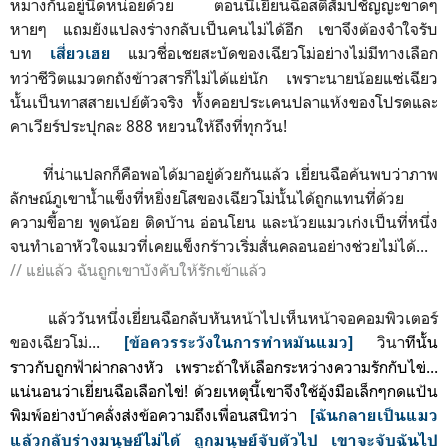
หมางกันอยู่นิดหน่อยด้วย ตอนนี้เยี่ยนฉือสติสัมปชัญญะขาดๆ
หายๆ แถมยังแปลงร่างกลับเป็นคนไม่ได้อีก เขาจึงต้องจำใจรับ
บท
แมวชื่อเชยสะบัดของเฉียวโม่อย่างไม่มีทางเลือก
เสี่ยวเฮย
ทว่าชีวิตแมวตกถังข้าวสารก็ไม่ได้แย่นัก เพราะนายน้อยแซ่เฉียว
นั้นเป็นทาสสายเปย์ตัวจริง ทั้งคอยประเคนปลาแห้งของโปรดและ
คาเวียร์ประปุกละ 888 หยวนให้ถึงที่ทุกวัน!
ที่น่าแปลกก็คือพอได้มาอยู่ด้วยกันแล้ว เยี่ยนฉือค้นพบว่าภาพ
ลักษณ์ภูเขาน้ำแข็งที่หยิ่งยโสของเฉียวโม่นั้นได้ถูกแทนที่ด้วย
ความขี้อาย พูดน้อย ติดบ้าน อ่อนโยน และน้วยแมวเก่งเป็นที่หนึ่ง
จนทำเอาหัวใจแมวที่เคยแข็งกร้าวเริ่มสั่นคลอนอย่างช่วยไม่ได้...
// แย่แล้ว ฉันถูกเขาบังคับให้รักเข้าแล้ว
แล้ววันหนึ่งเยี่ยนฉือกลับหันหน้าไปเห็นหน้า
จอคอมพิวเตอร์
ของเฉียวโม่...
วินา
ทีนั้น
[ข้อควรระวังในการทำหมันแมว]
ราวกับถูกฟ้าผ่ากลางหัว เพราะถ้าให้เลือกระหว่างความรักกับไข่...
แน่นอนว่าเ
ยี่ยนฉือเลือกไข่! ด้วยเหตุนี้เขาจึงใช้อุ้งมือเล็กๆกดแป้น
พิมพ์อย่างบ้าคลั่งส่งข้อความถึงเพื่อนสนิทว่า
[ฉันกลายเป็นแมว
แล้วกลับร่างมนุษย์ไม่ได้ ถูกมนุษย์จับตัวไป เขาจะจับฉันไป