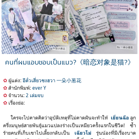
คนที่ผมแอบชอบเป็นแมว?
《
暗恋对象是猫?
》
✿
ผู้แต่ง:
อีตั่วเสี่ยวชงฮวา 一朵小葱花
✿
สำนักพิมพ์:
ever Y
✿
จำนวน:
2 เล่มจบ
✿
เรื่องย่อ:
ใครจะไปคาดคิดว่าอุบัติเหตุที่ไม่คาดฝันจะทำให้
ลูก
เยี่ยนฉือ
ครึ่งมนุษย์สายพันธุ์แมวแปลงร่างเป็นเหมียวครั้งแรกในชีวิต! ซ้ำ
ร้ายคนที่เก็บเขาไปเลี้ยงกลับเป็น
รุ่นน้องที่มีเรื่องบ
าด
เฉียวโม่