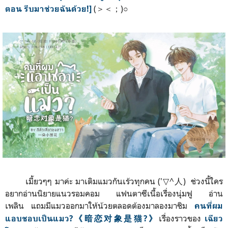
(＞＜；)○
ตอน รีบมาช่วยฉันด้วย!]
เมี้ยวๆๆ มาค่ะ มาเติมแมวกันเร้วทุกคน ('▽^人) ช่วงนี้ใคร
อยากอ่านนิยายแนวรอมคอม แฟนตาซีเนื้อเรื่องนุ่มฟู อ่าน
เพลิน แถมมีแมวออกมาให้น้วยตลอดต้องมาลองมาชิม
คนที่ผม
เรื่องราวของ
แอบชอบเป็นแมว?《暗恋对象是猫?》
เฉียว