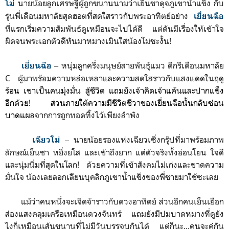
นายน้อยลูกเศรษฐีผู้ถูกขนานนามว่าเย็นชาดุจภูเขาน้ำแข็ง กับ
โม่
รุ่นพี่เดือนมหาลัยสุดฮอตที่สดใสราวกับพระอาทิตย์อย่าง
เยี่ย
นฉือ
ที่แรกเริ่มความสัมพันธ์ดูเหมือนจะไปได้ดี แต่ดันมีเรื่องให้เข้าใจ
ผิดจนพระเอกตัวดีหันมาหมางเมินใส่น้องโม่ซะงั้น!
‒ หนุ่มลูกครึ่งมนุษย์สายพันธุ์แมว ดีกรีเดือนมหาลัย
เยี่ยนฉือ
C ผู้มาพร้อมความหล่อเหลาและความสดใสราวกับแสงแดดในฤดู
ร้อน เขาเป็นคนมุ่งมั่น สู้ชีวิต แถมยังเจ้าคิดเจ้าแค้นและปากแข็ง
อีกด้วย! ส่วนภายใต้ความมีชีวิตชีวาของเยี่ยนฉือนั้นกลับซ่อน
บาดแผล
จากการถูกทอดทิ้งไว้เพียงลำพัง
‒ นายน้อยรองแห่งเฉียวเซิ่งกรุ๊ปที่มาพร้อมภาพ
เฉียวโม่
ลักษณ์เย็นชา หยิ่งยโส และเข้าถึงยาก แต่ตัวจริงทั้งอ่อนโยน ใจดี
และนุ่มนิ่มที่สุดในโลก! ด้วยความที่เข้าสังคมไม่เก่งและขาดความ
มั่นใจ น้องเลยลอกเลียนบุคลิกภูเขาน้ำแข็งของพี่ชายมาใช้ซะเลย
แม้ว่าคนหนึ่งจะเจิดจ้าราวกับดวงอาทิตย์ ส่วนอีกคนเย็นเยือก
ส่องแสงคลุมเครือเหมือนดวงจันทร์ แถมยังมีปมบาดหมางที่ดูยัง
ไงก็เหมือนเส้นขนานที่ไม่มีวันบรรจบกันได้ แต่ก็นะ...คนจะคู่กัน