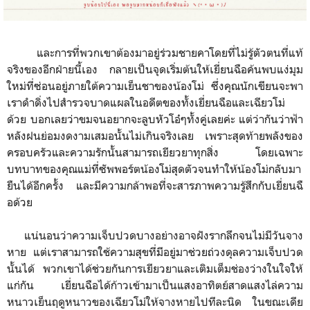
และการที่พวกเขาต้องมาอยู่ร่วมชายคาโดยที่ไม่รู้ตัวตนที่แท้
จริงของอีกฝ่ายนี้เอง กลายเป็นจุดเริ่มต้นให้เยี่ยนฉือค้นพบแง่มุม
ใหม่ที่ซ่อนอยู่ภายใต้ความเย็นชาของน้องโม่ ซึ่งคุณนักเขียนจะพา
เราดำดิ่งไปสำรวจบาดแผลในอดีตของทั้งเยี่ยนฉือและเฉียวโม่
ด้วย บอกเลยว่าขมจนอยากจะลูบหัวโอ๋ๆทั้งคู่เลยค่ะ แต่ว่ากันว่าฟ้า
หลังฝนย่อมงดงามเสมอนั้นไม่เกินจริงเลย เพราะสุดท้ายพลังของ
ครอบครัวและความรักนั้นสามารถเยียวยาทุกสิ่ง โดยเฉพาะ
บทบาทของคุณแม่ที่ซัพพอร์ตน้องโม่สุดตัวจนทำให้น้องโม่กลับมา
ยืนได้อีกครั้ง และมีความกล้าพอที่จะสารภาพความรู้สึกกับเยี่ยนฉื
อด้วย
แน่นอนว่าความเจ็บปวดบางอย่างอาจฝังรากลึกจนไม่มีวันจาง
หาย แต่เราสามารถใช้ความสุขที่มีอยู่มาช่วยถ่วงดุลความเจ็บปวด
นั้นได้ พวกเขาได้ช่วยกันการเยียวยาและเติมเต็มช่องว่างในใจให้
แก่กัน เยี่ยนฉือได้ก้าวเข้ามาเป็นแสงอาทิตย์สาดแสงไล่ความ
หนาวเย็นฤดูหนาวของเฉียวโม่ให้จางหายไปทีละนิด ในขณะเดีย