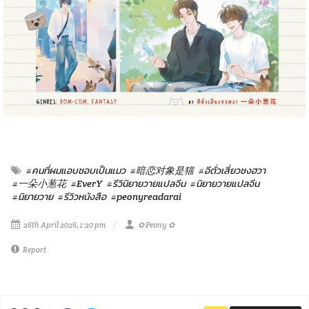
#คนที่ผมแอบชอบเป็นแมว
#暗恋对象是猫
#อีตั่วเสี่ยวชงฮวา
#一朵小葱花
#EverY
#รีวินิยายวายแปลจีน
#นิยายวายแปลจีน
#นิยายวาย
#รีวิวหนังสือ
#peonyreadarai
26th April 2026, 1:20 pm
✿ Peony ✿
Report