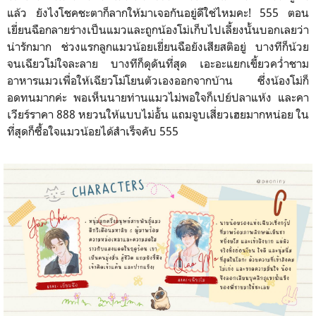
แล้ว ยังไงโชคชะตาก็ลากให้มาเจอกันอยู่ดีใช่ไหมคะ! 555 ตอน
เยี่ยนฉือกลายร่างเป็นแมวและถูกน้องโม่เก็บไปเลี้ยงนั้นบอกเลยว่า
น่ารักมาก ช่วงแรกลูกแมวน้อยเยี่ยนฉือยังเสียสติอยู่ บางทีก็น้วย
จนเฉียวโม่ใจละลาย บางทีก็ดุดันที่สุด เอะอะแยกเขี้ยวคว่ำชาม
อาหารแมวเพื่อให้เฉียวโม่โยนตัวเองออกจากบ้าน ซึ่งน้องโม่ก็
อดทนมากค่ะ พอเห็นนายท่านแมวไม่พอใจก็เปย์ปลาแห้ง และคา
เวียร์ราคา 888 หยวนให้แบบไม่อั้น แถมจูบเสี่ยวเฮยมากหน่อย ใน
ที่สุดก็ซื้อใจแมวน้อยได้สำเร็จคับ 555