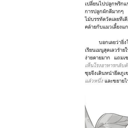
เปลี่ยนไปปลูกพริกแ
การปลูกผักดีมากๆ 
ไม้บรรทัดวัดเลยทีเด
คล้ายกับแมวเลี้ยงแ
บอกเลยว่ายิ่งได้ปล
เรียนเมนูสุดเลวร้
ง่ายดายมาก แถมเขา
เห็นโรงอาหารกลับต
ชุยจึงเดินหน้ายึดภู
แล้วหนึ่ง
และขยายไป