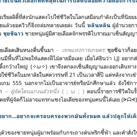
ลายเป็นตัวเลือกที่ดีที่สุดในการปลดปล่อยความต้องการป
ลลิตี้ที่ส่งนักแสดงไปใช้ชีวิตในโลกเสมือนกำลังเป็นที่นิยมม
แล้วยอดวิวก็ยิ่งถล่มทลายเลยล่ะ วันนี้
ผู้อำนวยก
หลินหลิน
ัว
ชายหนุ่มผู้มีสายเลือดจักพรรดิโบราณมาเซ็นสัญญาใ
ชุยชีฉาว
ยเลือดเสินหนงตื่นขึ้นมา
‒ เทพแห่งการเกษตร
ชุยชีฉาวก็อย
้านมีพื้นที่ไม่พอให้แสดงฝีไม้ลายมือเลย เมื่อได้ยินว่า LJJ อย
ซตติ้งกว้างใหญ่ (✧ω✧) เขาจึงตกลงเซ็นสัญญาและออกเดินทาง
การใช้ชีวิตในมหาลัยในศตวรรษที่ 21 เป็นเวลาสี่ปี แต่หลังจากเข
ามเกม 555 นอกจากไม่เป็นอาจารย์หรือนักศึกษาแล้ว ยังใช้ก
ก
‒ ผู้จัดโดนแกงแล้วหนึ่ง
( ; ω ; )
ตอนนี้รายการชีวิตในรั
ยที่ผู้จัดก็ไม่อาจแทรกแซงไอเดียของหนุ่มคนนี้ได้เลย (ᗒᗣᗕ)
ัง อยาก…อยากจะครอบครองพวกมันทั้งหมด แล้วปลูกให้เต็มท
งชายหนุ่มผู้มาพร้อมกับกระถางต้นพริกชี้ฟ้า และคำสั่งให้