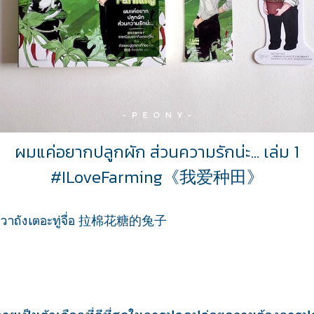
ผมแค่อยากปลูกผัก ส่วนความรักน่ะ... เล่ม 1
#ILoveFarming《我爱种田》
ฮวาถังเตอะทู่จื่อ 拉棉花糖的兔子