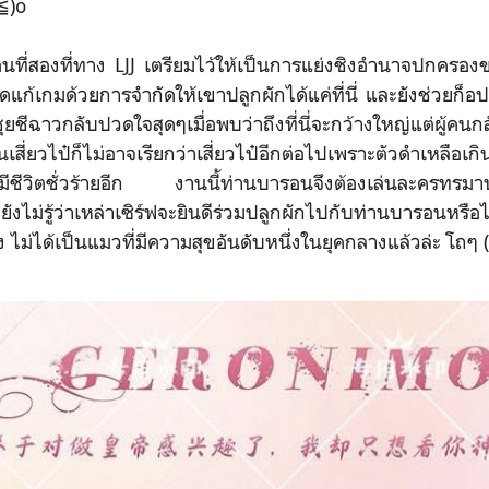
≦)o
สองที่ทาง LJJ เตรียมไว้ให้เป็นการแย่งชิงอำนาจปกครอง
ัดแก้เกมด้วยการจำกัดให้เขาปลูกผักได้แค่ที่นี่ และยังช่วยก็อ
าชุยชีฉาวกลับปวดใจสุดๆเมื่อพบว่าถึงที่นี่จะกว้างใหญ่แต่ผู้คนก
นเสี่ยวไป๋ก็ไม่อาจเรียกว่าเสี่ยวไป๋อีกต่อไปเพราะตัวดำเหลือเ
่งมีชีวิตชั่วร้ายอีก งานนี้ท่านบารอนจึงต้องเล่นละครทรมาน
ไม่รู้ว่าเหล่าเซิร์ฟจะยินดีร่วมปลูกผักไปกับท่านบารอนหรือไ
ง ไม่ได้เป็นแมวที่มีความสุขอันดับหนึ่งในยุคกลางแล้วล่ะ โถ