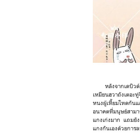
หลังจากเดบิวต์
เหมียนฮวาถังเตอะทู
หนงผู้เหี้ยมโหดกัน
อนาคตที่มนุษย์สามา
แกงเก่งมาก แถมยังแ
แกงกันเองด้วยการล