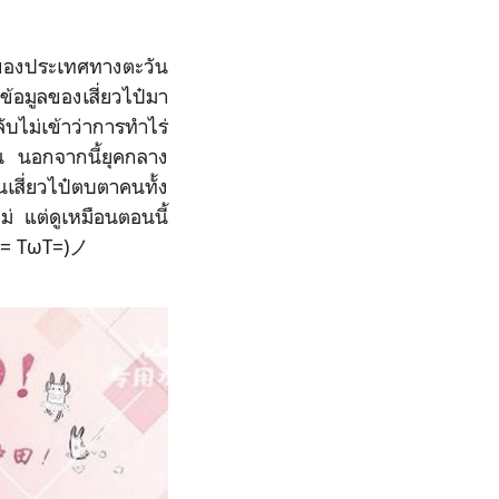
ของประเทศทางตะวัน
ปข้อมูลของเสี่ยวไป๋มา
ลับไม่เข้าว่าการทำไร่
กิน นอกจากนี้ยุคกลาง
เสี่ยวไป๋ตบตาคนทั้ง
ม่ แต่ดูเหมือนตอนนี้
ๆ (= TωT=)ノ