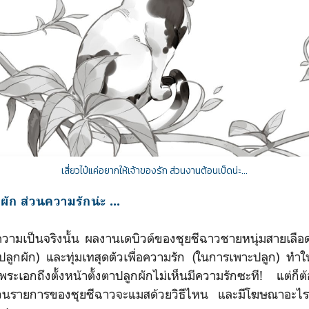
เสี่ยวไป๋แค่อยากให้เจ้าของรัก ส่วนงานต้อนเป็ดน่ะ...
ัก ส่วนความรักน่ะ ...
นจริงนั้น ผลงานเดบิวต์ของชุยชีฉาวชายหนุ่มสายเลือดจั
ปลูกผัก) และทุ่มเทสุดตัวเพื่อความรัก (ในการเพาะปลูก) ทำให
มพระเอกถึงตั้งหน้าตั้งตาปลูกผักไม่เห็นมีความรักซะที! แต่ก็ต้
วนรายการของชุยชีฉาวจะแมสด้วยวิธีไหน และมีโฆษณาอะไรเ