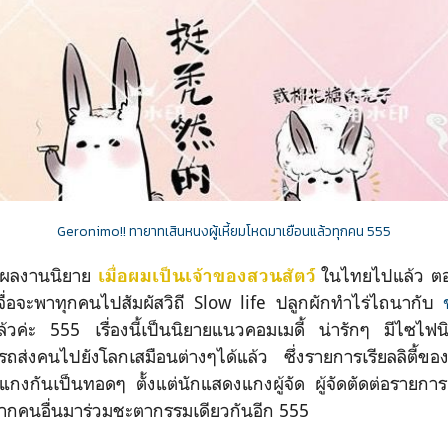
Geronimo!! ทายาทเสินหนงผู้เหี้ยมโหดมาเยือนแล้วทุกคน 555
ผลงานนิยาย
ในไทยไปแล้ว ตอนน
เมื่อผมเป็นเจ้าของสวนสัตว์
่จื่อจะพาทุกคนไปสัมผัสวิถี Slow life ปลูกผักทำไร่ไถนากับ
แล้วค่ะ 555 เรื่องนี้เป็นนิยายแนวคอมเมดี้ น่ารักๆ มีไซไฟน
รถส่งคนไปยังโลกเสมือนต่างๆได้แล้ว ซึ่งรายการเรียลลิตี้ของ
กงกันเป็นทอดๆ ตั้งแต่นักแสดงแกงผู้จัด ผู้จัดตัดต่อรายการแ
ากคนอื่นมาร่วมชะตากรรมเดียวกันอีก 555