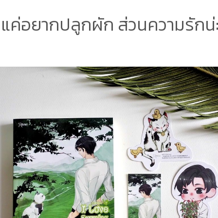
มแค่อยากปลูกผัก ส่วนความรักน่ะ..