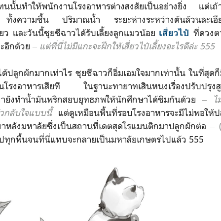
ทนนั้นทำให้พนักงานโรงอาหารต่างสงสัยเป็นอย่างยิ่ง แต่เถ้า
ทั้งความชื้น ปริมาณน้ำ ระยะห่างระหว่างต้นล้วนละเอี
ียว และวันนี้ชุยชีฉาวได้รับเลี้ยงลูกแมวน้อย
ที่ดวงตา
เสี่ยวไป๋
กะอีกด้วย
‒ แต่ที่นี่ไม่มีแกะจะฝึกให้เสี่ยวไป๋เลี้ยงอะไรดีล่ะ 555
ูกผักมากเท่าไร ชุยชีฉาวก็อิ่มเอมใจมากเท่านั้น ในที่สุดก
ายในโรงอาหารเสียที ในฐานะทายาทเสินหนงเรื่องปรับปรุงสูต
ยังทำน้ำมันพริกสยบยุทธภพให้นักศึกษาได้ชิมกันด้วย
‒ ไม่
ัวกลับใจแบบนี้
แต่ดูเหมือนพื้นที่รอบโรงอาหารจะมีไม่พอให้ปล
เขาหลังมหาลัยซึ่งเป็นสถานที่เดตสุดโรแมนติกมาปลูกผักต่อ
‒
ทุกพื้นจนที่นี่แทบจะกลายเป็นมหาลัยเกษตรไปแล้ว 555