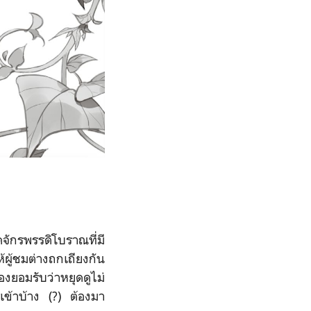
กรพรรดิโบราณที่มี
้ผู้ชมต่างถกเถียงกัน
องยอมรับว่าหยุดดูไม่
ข้าบ้าง (?) ต้องมา