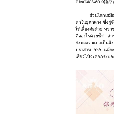
ติดตามกันค่า o(≧▽
ส่วนโลกเสมือนที่
ตกในยุคกลาง ซึ่งผู้จ
ให้เลี้ยงต่อด้วย ทว่
คืออะไรด้วยซ้ำ! ส่ว
ยังมองว่าแมวเป็นสิ
ปราสาท 555 แม้จะยัง
เสี่ยวไป๋จะตกกระป๋อ