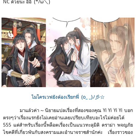
NC ด้วยนะ อิอิ (*/ω＼)
ไมโครเวฟยังต้องเรียกพี่ (o_ _)ﾉ彡☆
มาแล้วค่า
～
นิยายแปลเรื่องที่สองของคุณ Yi Yi Yi Yi บอก
ตรงๆว่าเรื่องแรกยังไม่เคยอ่านเลยเปรียบเทียบอะไรไม่ค่อยได้
555 แต่สำหรับเรื่องนี้พล็อตเรื่องเป็นแนวทะลุมิติ ดราม่า พจญภัย
ไขคดีที่เกี่ยวพันกับสงครามและอำนาจราชสำนักค่ะ เรื่องราวของ