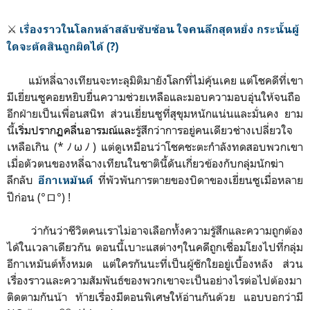
⚔️
เรื่องราวในโลกหล้าสลับซับซ้อน ใจคนลึกสุดหยั่ง กระนั้นผู้
ใดจะตัดสินถูกผิดได้ (?)
แม้หลี่ฉางเทียนจะทะลุมิติมายังโลกที่ไม่คุ้นเคย แต่โชคดีที่เขา
มีเยี่ยนซูคอยหยิบยื่นความช่วยเหลือและมอบความอบอุ่นให้จนถือ
อีกฝ่ายเป็นเพื่อนสนิท ส่วนเยี่ยนซูที่สุขุมหนักแน่นและมั่นคง ยาม
นี้
เริ่มปรากฏคลื่นอารมณ์และ
รู้สึกว่าการอยู่คนเดียวช่างเปลี่ยวใจ
เหลือเกิน (*ﾉωﾉ) แต่ดูเหมือนว่าโชคชะตะกำลังทดสอบพวกเขา
เมื่อตัวตนของหลี่ฉางเทียนในชาตินี้ดันเกี่ยวข้องกับกลุ่มนักฆ่า
ลึกลับ
ที่พัวพันการตายของบิดาของเยี่ยนซูเมื่อหลาย
อีกาเหมันต์
ปีก่อน (°ロ°) !
ว่ากันว่าชีวิตคนเราไม่อาจเลือกทั้งความรู้สึกและความถูกต้อง
ได้ในเวลาเดียวกัน ตอนนี้เบาะแสต่างๆในคดีถูกเชื่อมโยงไปที่กลุ่ม
อีกาเหมันต์ทั้งหมด แต่ใครกันนะที่เป็นผู้ชักใยอยู่เบื้องหลัง ส่วน
เรื่องราวและความสัมพันธ์ของพวกเขาจะเป็นอย่างไรต่อไปต้องมา
ติดตามกันน้า ท้ายเรื่องมีตอนพิเศษให้อ่านกันด้วย แอบบอกว่ามี