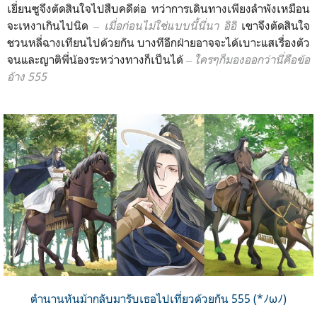
เยี่ยนซูจึงตัดสินใจไปสืบคดีต่อ ทว่าการเดินทางเพียงลำพังเหมือน
จะเหงาเกินไปนิด
‒ เมื่อก่อนไม่ใช่แบบนี้นี่นา อิอิ
เขาจึงตัดสินใจ
ชวนหลี่ฉางเทียนไปด้วยกัน บางทีอีกฝ่ายอาจจะได้เบาะแสเรื่องตัว
จนและญาติพี่น้องระหว่างทางก็เป็นได้
‒ ใครๆก็มองออกว่านี่คือข้อ
อ้าง 555
ตำนานหันม้ากลับมารับเธอไปเที่ยวด้วยกัน 555 (*ﾉωﾉ)