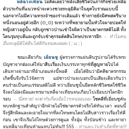
ไม่คิดเลยว่าหลังเสียชีวิตในภารกิจช่วยเหลือ
หลี่ฉางเทียน
ตัวประกัน
ที่แนวหน้า
จะดวงซวยทะลุมิติมาในยุคโบราณแบบนี้
นอกจากไม่มีความทรงจำของร่างเดิมแล้ว ข้างกายยังมีศพสตรีนาง
หนึ่งนอนอยู่ด้วยอีก
(⊙_⊙)
ระหว่างที่
พยายามปั้มหัวใจผายปอดให้
หญิงสาวอยู่นั้น กลับถูกชาวบ้านเข้าใจผิดว่าเป็นฆาตกรสติไม่ดี ทั้ง
โดน
รุมทุบตีและถูก
จับเข้าคุกรอตัดสินโทษประหารอีก
‒
ทำ
ไมคน
อื่นทะลุมิติได้ดิบได้ดีกันหมดเลยล่ะ
( ; ω ; )
ขณะเดียวกัน
ผู้ตรวจการแผ่นดินรูปงามได้รับพระ
เยี่ยนซู
บัญชาจากฮ่องเต้ให้มา
สืบเรื่อง
เงินบรรเทาทุกข์
ที่สูญหายไป
ได้
เดินทางผ่านมาที่อำเภอแห่งนี้พอดี เมื่อได้ยินว่ามีคดีฆาตรกรรม
เกิดขึ้นจึงรับไว้จัดการ แม้ชาวบ้านจะบอกเป็นเสียงเดียวกันว่า
คนร้ายเป็นคนเร่ร่อนสติไม่ดี ทว่าเยี่ยนซูนั้นยึดหลักชีวิตชดใช้ชีวิต
จึงลงไม้ลงมือและทรมานหลี่ฉางเทียนจนเกือบไปเยือนปรโลกอีก
รอบ
‒ นี่สหาย! จะฆ่ากันก็ลงมือไวๆหน่อยเถอะ
โชคดีที่
เยี่ยนซูค้น
พบหลักฐานสำคัญว่าอีกฝ่ายไม่ใช่ฆาตกรตัวจริงได้ทันเวลา
ตอนนี้
จึงรู้สึกผิดและละอายใจมากที่ลงโทษคนโดยไม่สืบสาวราวเรื่องให้ดี
ก่อน เขาจึงเริ่มไถ่โทษด้วยการดูแล ทั้งอุ้ม ทั้งป้อนข้าว และทายา
จนหลี่ฉางเทียนห้ามแทบไม่ทัน!!! 555
‒ ท่านละเว้นข้าเถิดพี่ชาย!!!