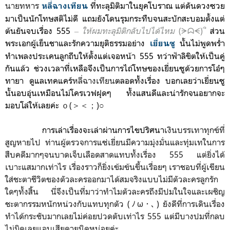
นายทหาร
ที่ทะลุมิติมาในยุคโบราณ แต่ดัน
ดวงซวย
หลี่ฉางเทียน
มาเป็นนักโทษสติไม่ดี แถมยังโดนรุมกระทืบจนสะบักสะบอมตั้งแต่
ต้นยันจบเรื่อง 555
‒ ให้ผมทะลุมิติก
ลับไป
ได้ไหม
(ᗒᗣᗕ)՞
ส่วน
พระเอก
ผู้เย็นชาและรักความยุติธรรมอย่าง
นั้นไม่พูดพร่ำ
เยี่ยนซู
ทำเพลงประเคนลูกถีบให้ตั้งแต่เจอหน้า 555
ทว่าฟ้าลิขิตให้เป็นคู่
กันแล้ว ช่วงเวลาที่เหลือจึงเป็นการไถ่โทษของเยี่ยนซูด้วยการโอ๋ๆ
ทายา ดูแลเทคแคร์
หลี่ฉางเทียน
ตลอดทั้งเรื่อง บอกเลยว่าเยี่ยนซู
นั้นอบอุ่นเหมือนไม่โครเวฟฝุดๆ ทั้งแสนดีและน่ารักจนอยากจะ
มอบโล่ให้เลยค่ะ
ｏ(＞＜；)○
การเล่าเรื่องจะเล่าผ่านการไขปริศนา
เงินบรรเทาทุกข์ที่
สูญหายไป ท่านผู้ตรวจการแซ่เยี่ยนมีความมุ่งมั่นและทุ่มเทในการ
สืบคดีมากๆจนบาดเจ็บเลือดสาดแทบทั้งเรื่อง 555 แต่ยิ่งได้
เบาะแสมากเท่าไร เรื่องราวก็ยิ่งเข้มข้นขึ้นเรื่อยๆ เราชอบที่ผู้เขียน
ใส่ชะตาชีวิตของตัวละครออกมาได้สมจริงแบบไม่มีตัวละครลูกรัก
ใดๆทั้งสิ้น นี่จึงเป็นที่มาว่าทำไมตัวละครถึงมีปมในใจและเผชิญ
ชะตากรรมหนักหน่วงกับแทบทุกตัว (ﾉω･､) ยังดีที่การเดินเรื่อง
ทำได้กระชับมากเลยไม่ค่อยปวดตับเท่าไร 555 แต่มีบางปมที่กลบ
ไม่มิดเลยแอบเสียดายนิดหน่อยค่ะ