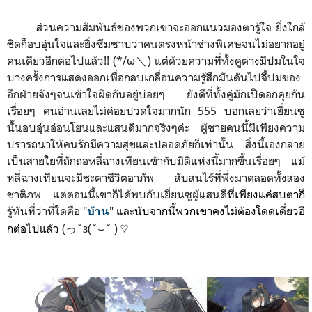
ส่วนความสัมพันธ์ของพวกเขาจะออกแนวมองตารู้ใจ ยิ่งใกล้
ชิดก็อบอุ่นใจและยิ่งซึมซาบว่าคนตรงหน้าช่างพิเศษจนไม่อยากอยู่
คนเดียวอีกต่อไปแล้ว!! (*/ω＼) แต่ด้วยความที่ทั้งคู่ต่างมีปมในใจ
บางครั้งการแสดงออกเพื่อกลบเกลื่อนความรู้สึกมันดันไปจี้ปมของ
อีกฝ่ายจังๆจนเข้าใจผิดกันอยู่บ่อยๆ ยังดีที่ทั้งคู่มักเปิดอกคุยกัน
เรื่อยๆ คนอ่านเลยไม่ค่อยปวดใจมากนัก 555 บอกเลยว่าเยี่ยนซู
นั้นอบอุ่นอ่อนโยนและแสนดีมากจริงๆค่ะ ผู้ชายคนนี้มีเพียงความ
ปรารถนาให้คนรักมีความสุขและปลอดภัยก็เท่านั้น สิ่งนี้เองกลาย
เป็นสายใยที่ถั
กถอหลี่ฉางเทียนเข้ากับมิติแห่งนี้มากขึ้นเรื่อยๆ แม้
หลี่ฉางเทียนจะมีชะตาชีวิตอาภัพ สับสนไร้ที่พึ่งมาตลอดทั้งสอง
ชาติภพ แต่ตอนนี้เขาก็ได้พบก้บเยี่ยนซูผู้แสนดี
ที่เพียงแค่สบตาก็
รู้ทันที่ว่าที่ใดคือ "
" และ
นับจากนี้พวกเขา
คงไม่ต้องโดดเดี่ยวอี
บ้าน
กต่อไปแล้ว
(っ˘з(˘⌣˘ ) ♡