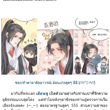
ชอบทำตาอาลัยอาวรณ์ อ้อนเก่งสุดๆ อิอิ (⁄ ⁄>⁄ ▽ ⁄<⁄ ⁄)
มากันที่พระเอก
เปิดตัวมาอย่างกับท่านเปาที่รั
กความ
เยี่ยนซู
ยุติธรรมแบบสุดโต่ง แต่ทำไมหลังๆตาชั่งของท่านผู้ตรวจการเริ่ม
เอียงจังเลยคะ (↼_↼) สองมาตรฐานสุดๆ 555 ส่วนความฮาของ