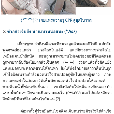
(*¯ ³¯*)♡ เผยแพร่ความรู้ CPR สู่ยุคโบราณ
⚔️
ข้ากลัวเจ็บยิ่ง ท่านเบาหน่อยนะ
(*ﾉωﾉ)
เยี่ยนซูพบว่าถึงหลี่ฉางเทียนจะดูคล้ายคนสติไม่ดี แต่กลับ
พูดจาคล่องแคล่ว มองโลกในแง่ดี และมีดวงตากระจ่างใสไม่
เหมือนคนบ้าสักนิด ตอนถูกเขาทรมานไม่เคยร้องขอชีวิตแต่ตอน
ถูกทายากลับร้องโอ้ยๆกลัวเจ็บสุดๆ (↼_↼) รวมๆแล้วทั้งขัดแย้ง
และแปลกประหลาดชวนให้ค้นหา ยิ่งได้ฟังอีกฝ่ายเล่าว่าคืนนั้นถูก
เข้าใจผิดเพราะกำลังนวดหัวใจฝายปอดกู้ชีพให้แก่หญิงสาว ภาพ
ความทรงจำในวัยเยาว์ที่เห็นบิดานวดหัวใจฝายปอดให้แก่องค์
ชายที่จมน้ำก็ซ้อนทับขึ้นมา เขาจึงบังคับให้หลี่ฉางเทียนลองทำ
แบบนั้นกับเขาอีกรอบเพื่อความแน่ใจ (⁄ ⁄•⁄ω⁄•⁄ ⁄) และได้แต่สงสัยว่า
อีกฝ่ายมีที่มาที่ไปอย่างไรกันแน่ (?)
ต่อมาทั้งคู่ร่วมมือกันไขคดีจนจับคนร้ายตัวจริงได้สำเร็จ