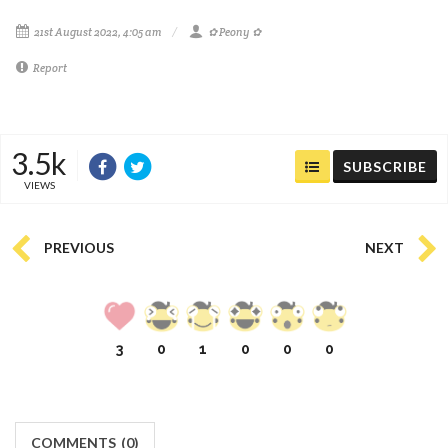
21st August 2022, 4:05 am
✿ Peony ✿
Report
3.5k
SUBSCRIBE
VIEWS
PREVIOUS
NEXT
3
0
1
0
0
0
COMMENTS
(
0)