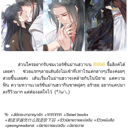
ส่วนใครอยากรับชมเวอร์ชั่นม่านฮวาบน
Bilibili
จิ้มลิงค์ได้
เลยค่า ช่วยแรกๆลายเส้นยังไม่เข้าที่เท่าไรแต่กลางๆเรื่องค่อยๆ
สวยขึ้นเลยค่ะ เส้นเรื่องในม่านฮวาจะคล้ายกับในนิยาย แต่ความ
ฟิน ความหวานเวอร์ชั่นม่านฮวากินขาดฝุดๆ อร๊ายย อยากแคปมา
ลงรีวิวมาก แต่ต้องอดใจไว้ (*/ω＼)
#ลิขิตชะตาอาญารัก
#YiYiYiYi
#Taisei books
#都是穿越凭什么我是阶下囚
#รีวิวนิยายวายแปลจีน
#รีวิวหนังสือ
#peonyreadarai
#นิยายวายแปลจีน
#นิยายวาย