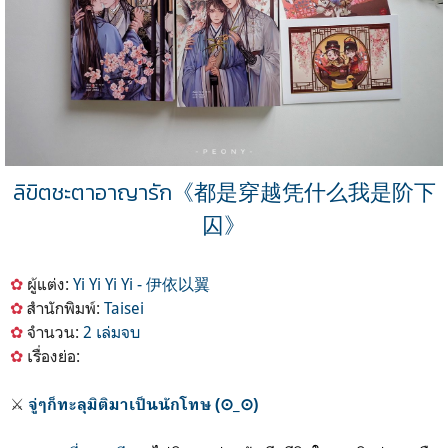
ลิขิตชะตาอาญารัก《都是穿越凭什么我是阶下
囚》
✿
ผู้แต่ง:
Yi Yi Yi Yi
- 伊依以翼
✿
สำนักพิมพ์:
Taisei
✿
จำนวน:
2 เล่มจบ
✿
เรื่องย่อ:
⚔️
จู่ๆก็ทะลุมิติมาเป็นนักโทษ (⊙_⊙)