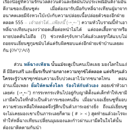
เรื่องนี้อยู่ที่ความรักนวลสงวนตัวและยึดมั่นในประเพณีอันดีงามอัน
ดีงามของเยี่ยนซูค่ะ เมื่อต้องมารับมือกับหลี่ฉางเทียนผู้มาจาก
อนาคตเลยมีจังหวะโบ๊ะบ๊ะกับความปล่อยเนื้อปล่อยตัวของอีกฝ่าย
ตลอด 555
‒
เจ้าอย่าได้…เพียงนี้
(⇀‸↼‶)
ความหัวโบราณนี้ทำเอา
หลี่ฉางเทียนงุนงงว่าถอดเสื้อต่อหน้าไม่ได้ แต่ถอดเสื้อทายาหรือ
ผายปอดดันไม่ถือ (?) ช่วงหลังๆจับทางได้แล้วเลยรุกใส่แบบไม่
ถอยจนเยี่ยนซูกุมขมับได้แต่รับผิดชอบแต่งอีกฝ่ายเข้าบ้านเลยละ
กัน (⁄ ⁄>⁄ ▽ ⁄<⁄ ⁄)
ส่วน
น้้นแม้จะดู
เป็นคนเปิดเผย มองโลกในแง่
หลี่ฉางเทียน
ดี มีอิสรเสรี และ
ยิ้มระรื่นท่ามกลางความทุกข์ได้ตลอด แต่จริงๆแล้ว
ใครจะรู้ว่าเขา
ซุกซ่อนความเจ็บปวดเอาไว้มากขนาดไหน ตอน
อ่านเนื้อเพลง
ลอยเข้าหัวมา
ยิ้มให้คนทั้งโลก ร้องไห้กับตัวเอง
เลยค่ะ (⇀‸↼‶) การระหกระเหินไปอยู่กับญาติตั้งแต่เด็กทำให้เขามี
เงามืดในใจที่กลัวเป็นตัวภาระของคนอื่น เมื่อมาเจอเยี่ยนซูที่มอบ
ความช่วยเหลือให้ตลอดจึงรู้สึกเป็นตัวภาระอย่างยิ่ง ถึงแม้เยี่ยนซู
จะไม่เคยมองเขาเป็นภาระเลยก็ตาม (＃＞＜) สุดท้ายแล้วอะไรจะ
ทำให้หลี่ฉางเทียนเปลี่ยนมุมมองและก้าวผ่านเงามืดในใจได้นั้น
ต้องมาติดตามกันน้า