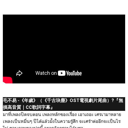
毛不易 -《年歲》（《千古玦塵》OST電視劇片尾曲）?『無
損高音質｜CC歌詞字幕』
มาที่เพลงปิดจบตอน เพลงหลักของเรื่อง เอาเถอะ เศรเามาหลาย
เพลงเป็นหมื่นๆ ปีได้แล้วมั้งในความรู้สึก จะเศร้าต่ออีกจะเป็นไร
ไป ชอบภาพของปกนี้ อยากอัดกรอบไว้บูชา