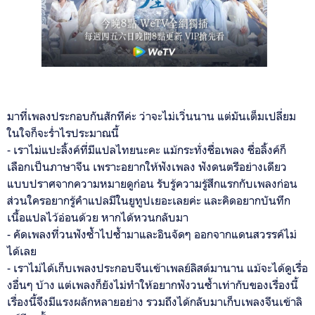
มาที่เพลงประกอบกันสักทีค่ะ ว่าจะไม่เวิ่นนาน แต่มันเต็มเปลี่ยม
ในใจก็จะร่ำไรประมาณนี้
- เราไม่แปะลิ้งค์ที่มีแปลไทยนะคะ แม้กระทั่งชื่อเพลง ชื่อลิ้งค์ก็
เลือกเป็นภาษาจีน เพราะอยากให้ฟังเพลง ฟังดนตรีอย่างเดียว
แบบปราศจากความหมายดูก่อน รับรู้ความรู้สึกแรกกับเพลงก่อน
ส่วนใครอยากรู้คำแปลมีในยูทูปเยอะเลยค่ะ และคิดอยากบันทึก
เนื้อแปลไว้อ่อนด้วย หากได้หวนกลับมา
- คัดเพลงที่วนฟังซ้ำไปซ้ำมาและอินจัดๆ ออกจากแดนสวรรค์ไม่
ได้เลย
- เราไม่ได้เก็บเพลงประกอบจีนเข้าเพลย์ลิสต์มานาน แม้จะได้ดูเรื่อ
งอื่นๆ บ้าง แต่เพลงก็ยังไม่ทำให้อยากฟังวนซ้ำเท่ากับของเรื่องนี้
เรื่องนี้จึงมีแรงผลักหลายอย่าง รวมถึงได้กลับมาเก็บเพลงจีนเข้าลิ