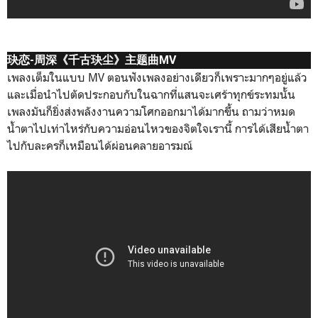
玦恋-周深《千古玦尘》主题曲MV
เพลงเต็มในแบบ MV ตอนฟังเพลงอย่างเดียวก็เพราะมากๆอยู่แล้ว
และเมื่อนำไปตัดประกอบกับในฉากที่แสนจะเศร้าทุกข์ระทมนั้น
เพลงมันก็ยิ่งส่งพลังงานความโศกออกมาได้มากขึ้น ถามว่าหมด
น้ำตาไปเท่าไหร่กับความอ่อนไหวของจิตใจเรานี้ การได้เสียน้ำตา
ไปกับละครก็เหมือนได้ผ่อนคลายอารมณ์