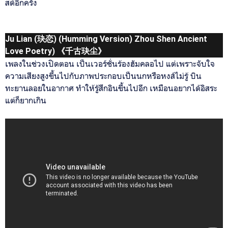
สต์อีกครั้ง
Ju Lian (玦恋) (Humming Version) Zhou Shen Ancient
Love Poetry) 《千古玦尘》
เพลงในช่วงเปิดตอน เป็นเวอร์ชั่นร้องฮัมคลอไป แต่เพราะจับใจ
ความเสียงสูงขึ้นไปกับภาพประกอบเป็นนกหรือหงส์ไม่รู้ บิน
ทะยานลอยในอากาศ ทำให้รู้สึกอินขึ้นไปอีก เหมือนอยากได้อิสระ
แต่ก็ยากเกิน