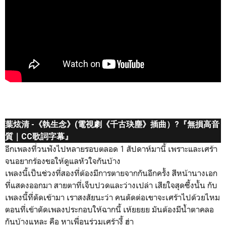
葉炫清 -《執生念》(電視劇《千古玦塵》插曲）?『無損高音
質｜CC歌詞字幕』
อีกเพลงที่วนฟังไปหลายรอบตลอด 1 สัปดาห์มานี้ เพราะและเศร้า
จนอยากร้องขอให้ดูแลหัวใจกันบ้าง
เพลงนี้เป็นช่วงที่สองที่ต้องมีการตายจากกันอีกครั้ง สีหน้านางเอก
ที่แสดงออกมา สายตาที่เจ็บปวดและว่างเปล่า เสียใจสุดซึ้งนั้น กับ
เพลงนี้ที่ตัดเข้ามา เราสงสัยนะว่า คนตัดต่อเขาจะเศร้าไปด้วยไหม
ตอนที่เข้าตัดเพลงประกอบให้ฉากนี้ เห้ยยยย มันต้องมีน้ำตาคลอ
กันบ้างแหละ คือ หาเพื่อนร่วมเศร้างี้ ฮ่า