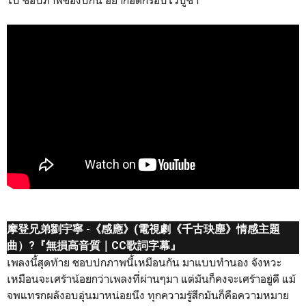
摩登兄弟劉宇寧 -《感應》(電視劇《千古玦塵》情感主題
曲）?『無損高音質｜CC歌詞字幕』
เพลงนี้สุดท้าย ชอบปกภาพนี้เหมือนกัน มาแบบทำนอง จังหวะ
เหมือนจะเศร้าน้อยกว่าเพลงที่ผ่านๆมา แต่มันก็คงจะเศร้าอยู่ดี แม้
จพแทรกผลังอบอุ่นมาหน่อยนึง ทุกความรู้สึกมันก็คือความหมาย