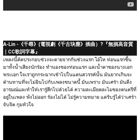
A-Lin -《千尋》(電視劇《千古玦塵》插曲）?『無損高音質
｜CC歌詞字幕』
เพลงนี้ตัดประกอบช่วงจะตายจากกันช่วงแรก โอ้โห ท่อนแรกขึ้น
มาทั้งน้ำเสียงนักร้อง ทำนองของท่อนแรก และน้ำตาของนางเอก
พระเอก ใจเราถูกกระฉากเข้าไปในแดนสวรรค์นั้น มันยากเกินจะ
ต้านทานที่จะไม่อินไปกับเพลงขนาดนี้ มันเพราะ มันเศร้า มันดึง
อารมณ์และทำให้เรารู้สึกไปด้วยได้ ความละเมียดละไมของดนตรีที่
อยู่ในเพลง ฟังไม่ออก ร้องไม่ได้ ไม่รู้ความหมาย แต่รับรู้ได้ว่าเศร้า
จับจิต กุมหัวใจ