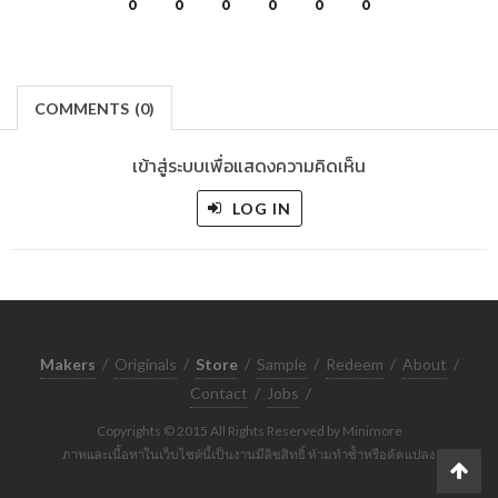
0
0
0
0
0
0
COMMENTS
(
0)
เข้าสู่ระบบเพื่อแสดงความคิดเห็น
LOG IN
Makers
/
Originals
/
Store
/
Sample
/
Redeem
/
About
/
Contact
/
Jobs
/
Copyrights © 2015 All Rights Reserved by Minimore
ภาพและเนื้อหาในเว็บไซต์นี้เป็นงานมีลิขสิทธิ์ ห้ามทำซ้ำหรือดัดแปลง