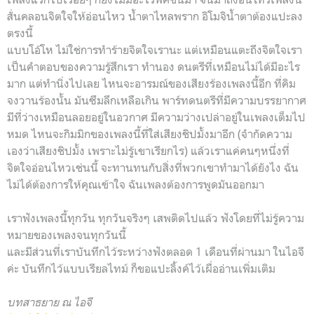
สั่นคลอนจิตใจให้อ่อนไหว น้ำตาไหลพราก อิโมจิน้ำตาต้องแปะลง
ตรงนี้
แบบโอ้โห ไม่ใช่การทำร้ายจิตใจเรานะ แต่เหมือนแตะถึงจิตใจเรา
เป็นคำตอบของความรู้สึกเรา ทำนอง ดนตรีที่เหมือนไม่ได้มีอะไร
มาก แต่ทำนิ่งไปเลย ไหนจะอารมณ์ของเสียงร้องเพลงนี้อีก ที่คิม
จงวานร้องนั้น มันซึมลึกเหลือเกิน พาร์ทดนตรีที่มีความบรรยากาศ
มีที่ว่างเหมือนลอยอยู่ในอวกาศ มีความว่างเปล่าอยู่ในเพลงเต็มไป
หมด ไหนจะกิมมิกของเพลงนี้ที่ใส่เสียงชิปมั้งมาอีก (จำกัดความ
เองว่าเสียงชิปมั้ง เพราะไม่รู้เขาเรียกไร) แล้วเราแค่คนๆหนึ่งที่
จิตใจอ่อนไหวเช่นนี้ จะทานทนกับสิ่งที่พวกเขาทำมาได้ยังไง ฉัน
ไม่ได้ต้องการให้คุณเข้าใจ ฉันเพลงต้องการพูดมันออกมา
เราฟังเพลงนี้ทุกวัน ทุกวันจริงๆ เสพติดไปแล้ว ฟัง
โดยที่ไม่รู้ความ
หมายของเพลงจนทุกวันนี้
และมีส่วนที่เราบันทึกไว้ระหว่างฟังตลอด 1 เดือนที่ผ่านมา ในไอจี
ค่ะ บันทึกไว้แบบเรียลไทม์ ก็ขอแปะลิ้งค์ไว้เผื่ออ่านเพิ่มเติม
บทสาธยาย ณ ไอจี