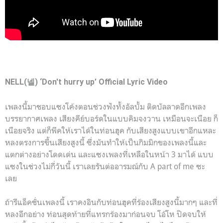
NELL(넬) ‘Don't hurry up’ Official Lyric Video
เพลงนี้มาชอบแซงโค้งตอนช่วงฟังทั้งอัลบั้ม ติดบัลลาดอีกเพลง
บรรยากาศเพลง เสียงคีย์บอร์ดในแบบคิมจงวาน เหมือนจะเนือย ก็
เนือยจริง แต่ก็พีคให้เราได้ในท่อนฮุค กับเสียงสูงแบบเขาอีกแหละ
หลงตรงการขึ้นเสียงสูงนี้ ซึ่งมันทำให้เป็นกิมมิกของเพลงนี้และ
แตกต่างอย่างโดดเด่น และแซงเพลงที่เหลือในหน้า 3 มาได้ แบบ
แซงในช่วงไม่กี่วันนี้ เราเลยรันต่ออารมณ์กับ A part of me ซะ
เลย
ถ้ารีแอ็คชั่นเพลงนี้ เราคงอินกับท่อนฮุคที่ร้องเสียงสูงนี้มากๆ และที่
หลงอีกอย่าง ท่อนสุดท้ายที่แทรกร้องมาก่อนจบ โอ้โห ปิดจบให้