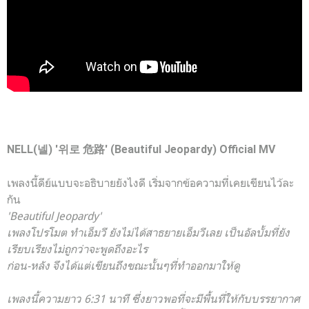
NELL(넬) '위로 危路' (
Beautiful Jeopardy) Official MV
เพลงนี้ดีย์แบบจะอธิบายยังไงดี เริ่มจากข้อความที่เคยเขียนไว้ละ
กัน
'Beautiful Jeopardy'
เพลงโปรโมต ทำเอ็มวี ยังไม่ได้สาธยายเอ็มวีเลย เป็นอัลบั้มที่ยัง
เรียบเรียงไม่ถูกว่าจะพูดถึงอะไร
ก่อน-หลัง จึงได้แต่เขียนถึงขณะนั้นๆที่ทำออกมาให้ดู
เพลงนี้ความยาว 6:31 นาที ซึ่งยาวพอที่จะมีพื้นที่ให้กับบรรยากาศ