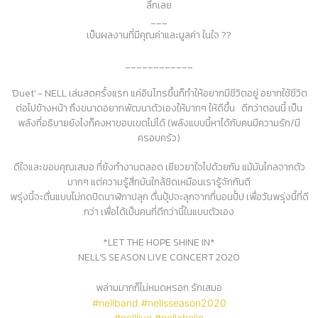
ลึกเลย
___
เป็นผลงานที่มีคุณค่าและมูลค่า ในใจ ??
____________
'Duet' - NELL เล่นสดครั้งแรก แค่อินโทรขึ้นก็ทำให้อยากมีชีวิตอยู่ อยากใช้ชีวิต
ต่อไปข้างหน้า ถึงขนาดอยากพัฒนาตัวเองให้มากๆ ให้ดีขึ้น ดีกว่าตอนนี้ เป็น
พลังที่อธิบายยังไงก็คงหาขอบเขตไม่ได้ (พลังแบบนี้หาได้กับคนมีความรัก/มี
ครอบครัว)
ดีใจและขอบคุณเสมอ ที่ยังทำงานตลอด เยียวยาใจไปด้วยกัน แม้มันไกลจากตัว
มากๆ แต่ความรู้สึกมันใกล้ชิดเหมือนเรารู้จักกันดี
พรุ่งนี้จะตื่นแบบไม่กดปิดนาฬิกาปลุก ตื่นปุ้ปจะลุกจากที่นอนปั้ป เพื่อวันพรุ่งนี้ที่ดี
กว่า เพื่อได้เป็นคนที่ดีกว่านี้ในแบบตัวเอง
*LET THE HOPE SHINE IN*
NELL'S SEASON LIVE CONCERT 2020
พล่ามมากก็ไม่หมดหรอก รักเสมอ
#nellband
#nellsseason2020
#nelllive
#nellaholic