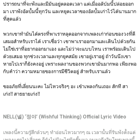
ปรารถนาที่จะฟังและมีมันอยู่ตลอดเวลา แต่เมื่ออลับ้มนี้ปล่อยออก
มา เราฟังอัลบั้มนี้ทุกวัน และหยุดเวลาของอัลบั้มเก่าไว้ได้นานมาก
ที่สุดแล้ว
พวกเขาทำมันได้ตรงที่พาเราหลุดออกจากเพลงเก่าก่อนของวงที่ดี
เสมอสำหรับเราได้ เราเชื่อว่า เขาพาเราออกมาและเดินไปด้วยกัน
ไม่ใช่เราที่อยากออกมาเอง และไม่ว่าจะแบบไหน เราพร้อมเดินไป
ด้วยเสมอ ทุกช่วงเวลาและทุกยุคสมัย เขาอยู่เราอยู่ ถ้าวันนึงเขา
หายไปเราก็ยังคงอยู่ เพราะผลงานของพวกเขามันมากพอ เพียงพอ
กับคำว่า ความหมายของการมีชีวิตอยู่ สำหรับเราแล้ว
ขออภัยที่เลี่ยนนะคะ ไม่ไหวจริงๆ อะ เข้าเพลงกันเถอะ สักที สา
เก่ง!! สาธยายเก่ง!!
NELL(넬) ‘정야’ (Wishful Thinking)
Official Lyric Video
เพลงนี้ความรู้สึกล้วนๆ ทำอ่อนไหวมากๆ ณ เวลานั้นที่รันฟังตั้งแต่
เพลงแรกไปเรื่อยๆ ก็ยังไม่มีอะไรพีคขึ้นมา จนมาถึงอินโทรเพลงนี้