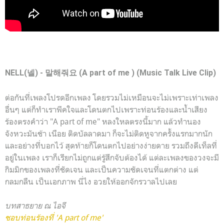
NELL(넬) - 말해줘요 (
A part of me ) (Music Talk Live Clip)
ต่อกันที่เพลงโปรดอีกเพลง โดยรวมไม่เหมือนจะไม่เพราะเท่าเพลง
อื่นๆ แต่ก็ทำเราพีคใจและโดนตกไปเพราะท่อนร้องและน้ำเสียง
ร้องตรงคำว่า "A part of me" หลงใหลตรงนี้มาก แล้วทำนอง
จังหวะมันช้า เนือย ติดบัลลาดมา ก็จะไม่ติดหูจากครั้งแรกมากนัก
และอย่างที่บอกไว้ สุดท้ายก็โดนตกไปอย่างง่ายดาย รวมถึงดีเท็ลที่
อยู่ในเพลง เราก็เรียกไม่ถูกแต่รู้สึกจับต้องได้ แต่ละเพลงของวงจะมี
กิมมิกของเพลงที่ชัดเจน และเป็นความชัดเจนที่แตกต่าง แต่
กลมกลืน เป็นเอกภาพ นี่ไง อวยให้ออกจักรวาลไปเลย
บทสาธยาย ณ ไอจี
ชอบท่อนร้องที่ 'A part of me'