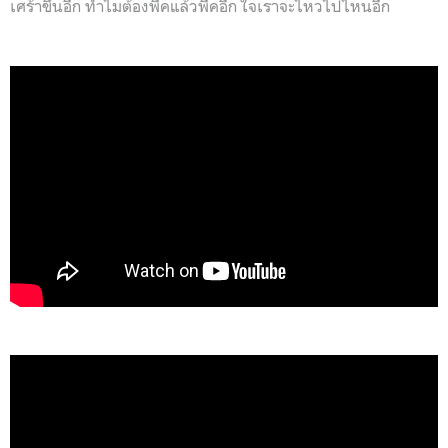
เศร้าขึ้นอีก ทำไมต้องพีคแล้วพีคอีก ใจเราจะไหวไปไหนอีก