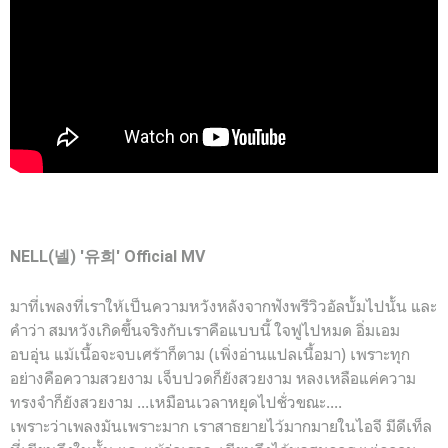
NELL(넬) '유희' Official MV
มาที่เพลงที่เราให้เป็นความหวังหลังจากฟังพรีวิวอัลบั้มไปนั้น และ
คำว่า สมหวังเกิดขึ้นจริงกับเราคือแบบนี้ ใจฟูไปหมด อิ่มเอม
อบอุ่น แม้เนื้อจะจบเศร้าก็ตาม (เพิ่งอ่านแปลเนื้อมา) เพราะทุก
อย่างคือความสวยงาม เจ็บปวดก็ยังสวยงาม หลงเหลือแค่ความ
ทรงจำก็ยังสวยงาม ...เหมือนเวลาหยุดไปชั่วขณะ....
เพราะว่าเพลงมันเพราะมาก เราสาธยายไว้มากมายในไอจี มีดีเท็ล