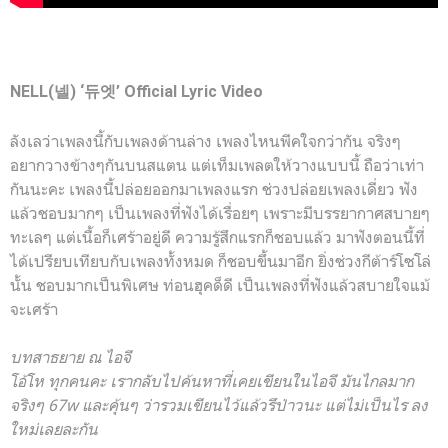
NELL(넬) ‘듀엣’ Official Lyric Video
ลังเลว่าเพลงนี้กับเพลงด้านล่าง เพลงไหนพีคใจกว่ากัน จริงๆ
อยากวางข้างๆกันบนสแตน แต่เท็มเพลตให้วางแบบนี้ ถือว่าเท่า
กันนะคะ เพลงนี้ปล่อยออกมาเพลงแรก ช่วงปล่อยเพลงเดี่ยว ฟัง
แล้วชอบมากๆ เป็นเพลงที่ฟังได้เรื่อยๆ เพราะมีบรรยากาศสบายๆ
ทะเลๆ แต่เนื้อก็เศร้าอยู่ดี ความรู้สึกแรกก็ชอบแล้ว มาฟังตอนนี้ที่
ได้เปรียบเทียบกับเพลงทั้งหมด ก็ชอบขึ้นมาอีก ยิ่งช่วงกีต้าร์โซโล่
นั้น ชอบมากเป็นพิเศษ ท่อนฮุคด็ดี เป็นเพลงที่ฟังแล้วสบายใจแม้
จะเศร้า
บทสาธยาย ณ ไอจี
โอ้โห ทุกคนคะ เรากลับไปค้นหาที่เคยเขียนในไอจี มันไกลมาก
จริงๆ 67w และคุ้นๆ ว่ารวมเขียนไว้แล้วรึป่าวนะ แต่ไม่เป็นไร ลง
ใหม่เลยละกัน