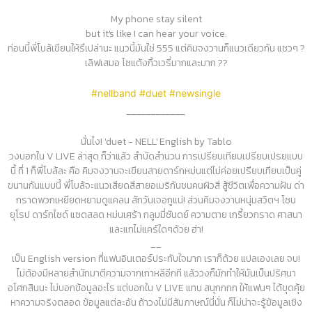
My phone stay silent
but it's like I can hear your voice.
ท่อนนี้พี่โบล้เขียนให้รึเปล่านะ แนวนี้มันใช่ 555 แต่คิมจงวานก็แนวเดียวกัน แซวๆ ?
เลิฟเสมอ โซแต้งกิ้วเวรี่มากและมาก ??
#nellband
#duet
#newsingle
____________
นั่นไง! 'duet - NELL' English by Tablo
วงบอกใน V LIVE ล่าสุด ก็ว่าแล้ว สำบัดสำนวน การเปรียบเทียบเปรียบเปรยแบบ
นี้ ที่ 1 ก็พี่โบล้ละ คือ คิมจงวานจะเขียนสายดาร์กหม่นแต่ไม่ค่อยเปรียบเทียบเป็นคู่
ขนานกันแบบนี้ พี่โบล้จะแนวเสียดสีสายอเมริกันชนคนผิวสี สู้ชีวิตเพื่อความฝัน ด่า
กราดพวกเหยียดหยามดูแคลน สักวันเจอกูแน่! ส่วนคิมจงวานหนุ่มสวิตฯ โซน
ยุโรป ดาร์กไซด์ แซดสลด หม่นเศร้า กลูมมี่ซันดย์ ความตาย เกรี้ยวกราด ศาสนา
และแกไม่แคร์ใดๆด้วย ฮ่า!
__
เป็น English version ที่แฟนอินเตอร์ประทับใจมาก เราก็ด้วย แปลเองเลย จบ!
ไม่ต้องมีหลายสำนักมาตีความจากเกาหลีอีกที แล้ววงก็มักทำให้มันเป็นปริศนา
อโศกสินนะ ไม่บอกข้อมูลอะไร แต่บอกใน V LIVE แทน สนุกกกก ให้แฟนๆ ได้ขุดคุ้ย
หาความจริงตลอด ข้อมูลแต่ละอัน ถ้าวงไม่มีสัมภาษณ์นี่นั่น ก็ไม่น่าจะรู้ข้อมูลเชิง