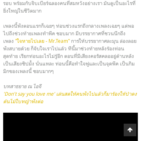
รอบ พร้อมกับจิบเบียร์ฉลองคนที่สมหวังอย่างเรา มันดูเป็นอะไรที่
ยิ่งใหญ่ในชีวิตมาก
เพลงนี้ฟังตอนแรกก็เฉยๆ ท่อนช่วงแรกถึงกลางเพลงเฉยๆ แต่พอ
ไปถึงช่วงท้ายเพลงทำพีค ชอบมาก มีบรรยากาศที่ชวนนึกถึง
เพลง
"ใจหายไปเลย - Mr.Team"
การให้บรรยากาศละมุน ล่องลอย
ฟังสบายด้วย ก็จับใจเราไปแล้ว ทีนี้มาช่วงท้ายหลังร้องท่อน
สุดท้าย เรียกท่อนอะไรไม่รู้อีก ตอนที่มีเสียงคอรัสคลออยู่ด้านหลัง
เป็นเสียงชิปมั้ง นั่นแหละ ท่อนนี้คือทำใจฟูและเป็นจุดพีค เป็นกิม
มิกของเพลงนี้ ชอบมากๆ
บทสาธยาย ณ ไอจี
'Don't say you love me' เล่นสดให้คนฟังไปแล้วก็มาร้องให้ป่าดง
ต้นไม้ใบหญ้าฟังต่อ