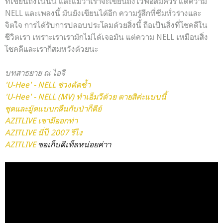
ที่เขียนถึงในนั้น และแม้ว่าเราจะเขียนถึงไว้พอสมควร แต่ความ
NELL และเพลงนี้ มันยังเขียนได้อีก ความรู้สึกที่ซึมทั่วร่างและ
จิตใจ การได้รับการปลอบประโลมด้วยสิ่งนี้ ถือเป็นสิ่งที่โชคดีใน
ชีวิตเรา เพราะเราเรามักไม่ได้เจอมัน แต่ความ NELL เหมือนสิ่ง
โชคดีและเราก็สมหวังด้วยนะ
บทสาธยาย ณ ไอจี
'U-Hee' - NELL ช่วงตัดซ้ำ
'U-Hee' - NELL (MV) ทำเอ็มวีด้วย ตายสิค่ะแบบนี้
ชุดและมู๊ดแบบกลืนกับป่าก็ดีย์
AZITLIVE เขามีออกท่า
AZITLIVE นี่ปี 2007 รึไง
AZITLIVE
ขอเก็บดีเท็ลหน่อยค่าา