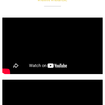
____________