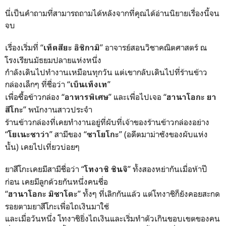
นี่เป็นคำถามที่สามารถถามได้หลังจากที่คุณได้อ่านนิยายเรื่องนี้จน
จบ
เรื่องเริ่มที่ “
” อาจารย์สอนวิชาคณิตศาสตร์ ณ
เท็ตสึยะ อิชิกามิ
โรงเรียนมัธยมปลายแห่งหนึ่ง
กำลังเดินไปทำงานเหมือนทุกวัน แต่เขากลับเดินไปที่ร้านข้าว
กล่องเล็กๆ ที่ชื่อว่า “
”
เบ็นเท็งเท
เพื่อซื้อข้าวกล่อง “
” และเพื่อไปเจอ “
อาหารพิเศษ
ฮานาโอกะ ยา
” พนักงานสาวประจำ
สึโกะ
ร้านข้าวกล่องที่เคยทำงานอยู่ที่ผับที่เจ้าของร้านข้าวกล่องอย่าง
“
” สามีของ “
” (อดีตมาม่าซังของผับแห่ง
โยเนะซาว่า
ซาโยโกะ
นั้น) เคยไปเที่ยวบ่อยๆ
ยาสึโกะเคยมีสามีชื่อว่า “
” ทั้งสองหย่ากันเมื่อห้าปี
โทงาชิ ชินจิ
ก่อน เคยมีลูกด้วยกันหนึ่งคนชื่อ
“
” ทั้งๆ ที่เลิกกันแล้ว แต่โทงาชิก็ยังคอยสะกด
ฮานาโอกะ มิซาโตะ
รอยตามยาสึโกะเพื่อไถเงินมาใช้
และเมื่อวันหนึ่ง โทงาชิยิ่งไถเงินและเริ่มทำตัวเกินขอบเขตของคน