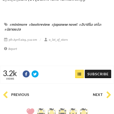
#minimore
#bookreview
#japanese novel
#ฮิงาชิโนะ เคโงะ
#นิยายแปล
5th April 2019, 3:22 am
a_lot_of_stars
Report
3.2k
SUBSCRIBE
VIEWS
PREVIOUS
NEXT