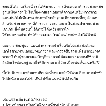
ตอนที่ได้อ่านเรื่องนี้ เราได้ค้นพบว่าการที่จะตบตาตำรวจด้วยหลัก
ฐานเท็จต่างๆ ไม่ใช่เรื่องง่ายเอาเลยถ้าคิดว่าแค่เตรียมการตาม
แผนมันก็ไม่เพียงพอ ต้องอาศัยหลักฐานเท็จ พยานที่อยู่ คำตอบ
สำหรับคำถามต่างๆที่ตำรวจอาจจะถามมาเป็นส่วนประกอบด้วย
เช่นกัน ซึ่งในส่วนนี้ อิชิกามิได้เตรียมการไว้
ให้หมดทุกอย่าง ทำให้การตบตา “
” จะผ่านไปได้ด้วยดี
เหมือน
นอกจากต้องลุ้นว่าแผนอำพรางจะสำเร็จหรือไม่แล้ว ยังต้องมา
เอาใจช่วยพระเอกอย่างยุกาว่า และตำรวจสืบสวนเพื่อนรักอย่างคุ
ซานางิ กับผู้ช่วยเช่นคาโอรุอีกว่าภายใต้แผนลวงตาของอิชิกามิ
ยังมีอะไรซ่อนอยู่ และสิ่งที่คิดคาดเดาไว้จะเป็นเช่นนั้นแน่หรือ??
นี่เป็นนิยายแนวสืบสวนอีกเล่มที่ขอแนะนำให้อ่าน ถึงจะแนะนำช้า
ไปสักนิด แต่คงไม่ช้าเกินไปที่จะแนะนำให้อ่านกัน
เขียนรีวิวเมื่อวันที่ 5/4/2562
a_lot_of_stars (ปัจจุบันฝึกงานที่สำนักพิมพ์ไดฟุกุ)