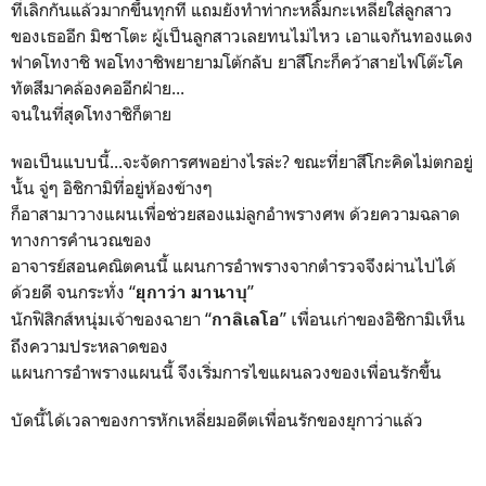
ที่เลิกกันแล้วมากขึ้นทุกที แถมยังทำท่ากะหลิ้มกะเหลี่ยใส่ลูกสาว
ของเธออีก มิซาโตะ ผู้เป็นลูกสาวเลยทนไม่ไหว เอาแจกันทองแดง
ฟาดโทงาชิ พอโทงาชิพยายามโต้กลับ ยาสึโกะก็คว้าสายไฟโต๊ะโค
ทัตสึมาคล้องคออีกฝ่าย...
จนในที่สุดโทงาชิก็ตาย
พอเป็นแบบนี้...จะจัดการศพอย่างไรล่ะ? ขณะที่ยาสึโกะคิดไม่ตกอยู่
นั้น จู่ๆ อิชิกามิที่อยู่ห้องข้างๆ
ก็อาสามาวางแผนเพื่อช่วยสองแม่ลูกอำพรางศพ ด้วยความฉลาด
ทางการคำนวณของ
อาจารย์สอนคณิตคนนี้ แผนการอำพรางจากตำรวจจึงผ่านไปได้
ด้วยดี จนกระทั่ง “
”
ยุกาว่า มานาบุ
นักฟิสิกส์หนุ่มเจ้าของฉายา “
” เพื่อนเก่าของอิชิกามิเห็น
กาลิเลโอ
ถึงความประหลาดของ
แผนการอำพรางแผนนี้ จึงเริ่มการไขแผนลวงของเพื่อนรักขึ้น
บัดนี้ได้เวลาของการหักเหลี่ยมอดีตเพื่อนรักของยุกาว่าแล้ว