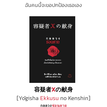
ฉันคนนี้จะขอปกป้องเธอเอง
容疑者
X
の献身
[Yōgisha
Ekkusu
no Kenshin]
กลลวง
ซ่อนตาย