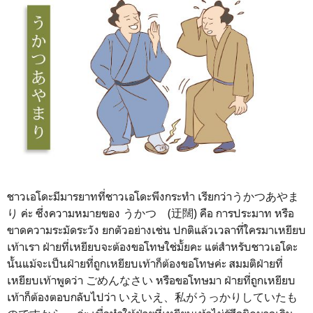
ชาวเอโดะมีมารยาทที่ชาวเอโดะพึงกระทำ เรียกว่าうかつあやま
り ค่ะ ซึ่งความหมายของ うかつ (迂闊) คือ การประมาท หรือ
ขาดความระมัดระวัง ยกตัวอย่างเช่น ปกติแล้วเวลาที่ใครมาเหยียบ
เท้าเรา ฝ่ายที่เหยียบจะต้องขอโทษใช่มั้ยคะ แต่สำหรับชาวเอโดะ
นั้นแม้จะเป็นฝ่ายที่ถูกเหยียบเท้าก็ต้องขอโทษค่ะ สมมติฝ่ายที่
เหยียบเท้าพูดว่า ごめんなさい หรือขอโทษมา ฝ่ายที่ถูกเหยียบ
เท้าก็ต้องตอบกลับไปว่า いえいえ、私がうっかりしていたも