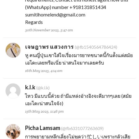
(WhatsApp) number +918131851434
sumitihomelend@gmail.com
Regards
30th November 2023, 5:47 am
เจษฎาพร แสวงการ
(@fb1540564786424)
หู คนญี่ปุ่นเขาใส่ใจเรื่องมารยาทขนาดนี้กันตั้งแต่สมัย
เอโดะเลยหรือเนี่ย น่าสนใจมากเลยครับ
16th May 2023, 4:14 am
k.l.k
(@k.l.k)
โหว มีแบบนี้ด้วย ถ้ามีแหล่งอ้างอิงจะดีมากๆเลย (สมัย
เอะโดะน่าสนใจจัง)
15th May 2023, 11:46 pm
Picha Lamsam
(@fb6331077263609)
การพยายามหลีกเลี่ยงไม่พูดว่า 忙しいเพราะกลัวเสีย