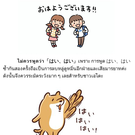
เพราะ การพูด はい、はい
ไม่ควรพูดว่า「はい、はい」
ซ้ำกันสองครั้งถือเป็นการลบหลู่ดูหมิ่นอีกฝ่ายและเสียมารยาทค่ะ
ดังนั้นจึงควรระมัดระวังมาก ๆ เลยสำหรับชาวเอโดะ