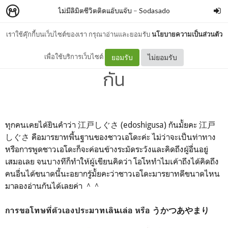
ไม่มีลิมิตชีวิตติดแอ๊บแจ๊บ
–
Sodasado
เราใช้คุ๊กกี้บนเว็บไซต์ของเรา กรุณาอ่านและยอมรับ
นโยบายความเป็นส่วนตัว
มารู้จักมารยาทของชาวเอโดะ
เพื่อใช้บริการเว็บไซต์
ยอมรับ
ไม่ยอมรับ
กัน
ทุกคนเคยได้ยินคำว่า 江戸しぐさ (edoshigusa) กันมั้ยคะ 江戸
しぐさ คือมารยาทพื้นฐานของชาวเอโดะค่ะ ไม่ว่าจะเป็นท่าทาง
หรือการพูดชาวเอโดะก็จะค่อนข้างระมัดระวังและคิดถึงผู้อื่นอยู่
เสมอเลย จนบางทีก็ทำให้ผู้เขียนคิดว่า โอโหทำไมเค้าถึงได้คิดถึง
คนอื่นได้ขนาดนี้นะอยากรู้มั้ยคะว่าชาวเอโดะมารยาทดีขนาดไหน
มาลองอ่านกันได้เลยค่า ＾＾
การขอโทษที่ตัวเองประมาทเลินเล่อ หรือ うかつあやまり