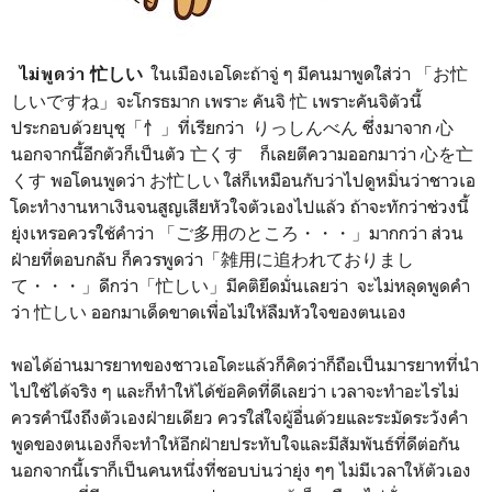
ในเมืองเอโดะถ้าจู่ ๆ มีคนมาพูดใส่ว่า 「お忙
ไม่พูดว่า 忙しい
しいですね」จะโกรธมาก เพราะ คันจิ 忙 เพราะคันจิตัวนี้
ประกอบด้วยบุชุ「忄」ที่เรียกว่า りっしんべん ซึ่งมาจาก 心
นอกจากนี้อีกตัวก็เป็นตัว 亡くす ก็เลยตีความออกมาว่า 心を亡
くす พอโดนพูดว่า お忙しい ใส่ก็เหมือนกับว่าไปดูหมิ่นว่าชาวเอ
โดะทำงานหาเงินจนสูญเสียหัวใจตัวเองไปแล้ว ถ้าจะทักว่าช่วงนี้
ยุ่งเหรอควรใช้คำว่า 「ご多用のところ・・・」มากกว่า ส่วน
ฝ่ายที่ตอบกลับ ก็ควรพูดว่า「雑用に追われておりまし
て・・・」ดีกว่า「忙しい」มีคติยึดมั่นเลยว่า จะไม่หลุดพูดคำ
ว่า 忙しい ออกมาเด็ดขาดเพื่อไม่ให้ลืมหัวใจของตนเอง
พอได้อ่านมารยาทของชาวเอโดะแล้วก็คิดว่าก็ถือเป็นมารยาทที่นำ
ไปใช้ได้จริง ๆ และก็ทำให้ได้ข้อคิดที่ดีเลยว่า เวลาจะทำอะไรไม่
ควรคำนึงถึงตัวเองฝ่ายเดียว ควรใส่ใจผู้อื่นด้วยและระมัดระวังคำ
พูดของตนเอง
ก็จะทำให้อีกฝ่ายประทับใจและมีสัมพันธ์ที่ดีต่อกัน
นอกจากนี้เราก็เป็นคนหนึ่งที่ชอบบ่นว่ายุ่ง ๆๆ ไม่มีเวลาให้ตัวเอง