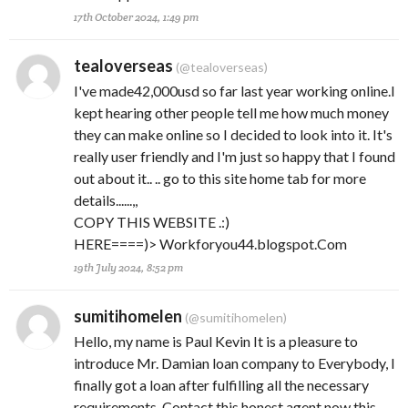
17th October 2024, 1:49 pm
tealoverseas
(@tealoverseas)
I've made42,000usd so far last year working online.I
kept hearing other people tell me how much money
they can make online so I decided to look into it. It's
really user friendly and I'm just so happy that I found
out about it.. .. go to this site home tab for more
details......,,
COPY THIS WEBSITE .:)
HERE====)> Workforyou44.blogspot.Com
19th July 2024, 8:52 pm
sumitihomelen
(@sumitihomelen)
Hello, my name is Paul Kevin It is a pleasure to
introduce Mr. Damian loan company to Everybody, I
finally got a loan after fulfilling all the necessary
requirements, Contact this honest agent now this