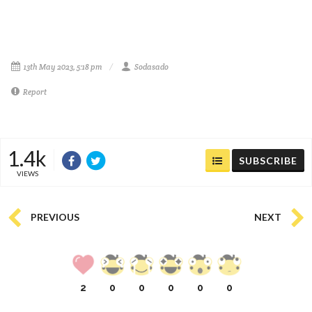
13th May 2023, 5:18 pm
Sodasado
Report
1.4k
SUBSCRIBE
VIEWS
PREVIOUS
NEXT
2
0
0
0
0
0