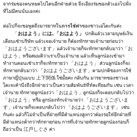
จากร่มของตนหยดไปโดนอีกฝ่ายด้วย จึงเอียงร่มของตัวเองไปฝั่ง
ที่ไม่มีคนนั่นเองค่ะ
ต่อไปก็จะขอพูดถึงมารยาทใน
ของชาวเอโดะกันค่ะ
การใช้คำ
「
ปกติแล้วเวลามนุษย์เงิน
おはよう」には､「おはよう」
เดือนเข้าบริษัท แล้วเจอเจ้านาย ก็ต้องทักทายเจ้านายก่อนว่า
「おはようございます」แล้วเจ้านายก็จะทักทายกลับมาว่า「お
はよう」หรือสมมติว่าเราเป็นเจ้านาย แล้วเห็นลูกน้องเข้ามา
ทำงานตอนเช้าเราก็จะทักทายว่า 「おはよう」 ส่วนลูกน้องก็จะ
ทักทายกลับมาว่า 「おはようございます」ตามปกติของการใช้
ภาษาญี่ปุ่นแบบ 上下関係 ใช่มั้ยคะ กลับกัน มารยาทของชาวเอ
โดะจะคำนึงถึงอีกฝ่ายว่าเป็นความสัมพันธ์ที่ทัดเทียมกัน เช่น เวลา
เจ้านาย ทักทายลูกน้องว่า「おはよう」ลูกน้องก็จะตอบกลับไปว่า
「おはよう」หรือ ลูกน้องทักเจ้านายว่า 「おはようございま
す」เจ้านายก็จะตอบกลับไปว่า 「おはようございます」 เช่น
กันค่ะ แล้วก็ไม่จำเป็นที่ฝ่ายที่มีตำแหน่งสูงกว่าต้องรอให้อีกฝ่ายที่
มีตำแหน่งต่ำกว่าทักทายก่อน การที่เจ้านายทักทายลูกน้องก่อนก็
ถือว่าเป็น 江戸しぐさ ค่า