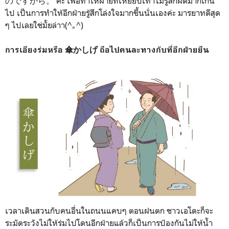
のですから。 ค่ะ เพื่อทำให้ฝ่ายที่เหยียบเท้าไม่รู้สึกผิดมากเกิน
ไป เป็นการทำให้อีกฝ่ายรู้สึกโล่งใจมากขึ้นนั่นเองค่ะ มารยาทดีสุด
ๆ ไปเลยใช่มั้ยล่าา(^｡^)
การเอียงร่มหรือ 傘かしげ ถือไปคนละทางกับที่อีกฝ่ายยืน
เวลาเดินสวนกับคนอื่นในถนนแคบๆ ตอนฝนตก ชาวเอโดะก็จะ
ระมัดระวังไม่ให้ร่มไปโดนอีกฝ่ายแล้วก็เป็นการป้องกันไม่ให้น้ำ