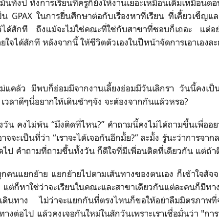
ันทั้งปี ทั้งการเรียนที่ครูก็ยังให้งานเยอะเหมือนเดิมเหมือนต
ป็น GPAX ในการยื่นศึกษาต่อกับเรื่องหาที่เรียน ที่เคี้ยวเข็ญแ
ว้ได้สักที ถึงแม้จะไม่ใช่คณะที่ใช่กับสาขาที่ชอบก็เถอะ แต่อย่
ยใจได้สักที หลังจากนี้ ให้ชีวิตตัวเองในปีหน้าจัดการเอาเองละ
ไม่แคล้ว มีพบก็ย่อมมีจากงานเลี้ยงย่อมมีวันเลิกรา วันนี้คงเป็น
า เวลาดีๆนี่อยากให้เดินช้าๆจัง จะต้องจากกันแล้วหรอ?
งวัน คงไม่พ้น “มึงติดที่ไหน?” คำถามนี้คงไม่ได้ถามขึ้นเพื่ออยากรู
จจะเป็นที่ว่า “เราจะได้เจอกันอีกมั้ย?” ละมั้ง รู้นะว่าการจากล
 คำถามที่ถามขึ้นทั้งวัน ก็ดีใจที่มีเพื่อนติดที่เดียวกัน แต่ถ้าต
ุกคนแยกย้าย แยกย้ายไปตามเส้นทางของตนเอง ก็เข้าใจสัจจะธ
 แต่ก็หาใช่ว่าจะเรียนในคณะและสาขาเดียวกันแต่ละคนก็มีทางข
่เดินทาง ไม่ว่าจะแยกกันที่ตรงไหนก็ขอให้อย่าลืมมิตรภาพที่จุด
นทางต่อไป แล้วคงเจอกันใหม่ในสักวันเพราะเราเชื่อมั่นว่า "การจ