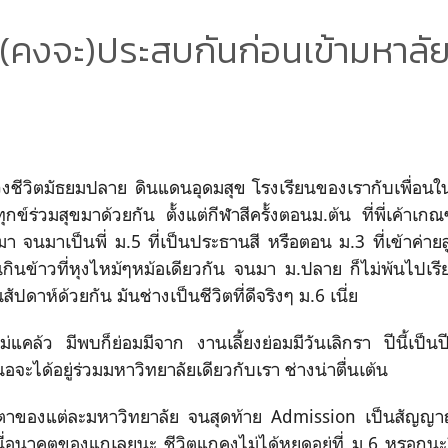
(คงจะ)ประสบกันก่อนเข้ามหาลั
่วงชีวิตมัธยมปลาย ดินแดนอุดมสุข โรงเรียนของเรากับเพื่อน
มทุกข์ร่วมสุขมาด้วยกัน ตั้งแต่กีฬาสีครั้งตอนม.ต้น ที่พี่เค้าเกณ
จนมาเป็นพี่ ม.5 ที่เป็นประธานสี หรือตอน ม.3 ที่เข้าค่ายลูกเ
นกินข้าวที่หุงไหม้ๆหม้อเดียวกัน จนมา ม.ปลาย ก็ไม่พ้นไปเรี
ัปดาห์ด้วยกัน มันช่างเป็นชีวิตที่ดีจริงๆ ม.6 เนี่ย
ม่แคล้ว มีพบก็ย่อมมีจาก งานเลี้ยงย่อมมีวันเลิกรา ปีนี้เป็นปีสุ
อจะได้อยู่ร่วมมหาวิทยาลัยเดียวกับเรา ช่างน่าตื่นเต้น
ตาของแต่ละมหาวิทยาลัย จนสุดท้าย Admission เป็นสัญญาณ
ี่อนาคตของแกเลยนะ ชีวิตแกคงไม่ได้หยุดอยู่ที่ ม.6 หรอกนะ?