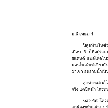
ม.6 เทอม 1
ปีสุดท้ายในช
เกือบ 6 ปีที่อยู่ร่ว
สแตนด์ แปลโค้ดไปมา 
นอนในเต้นท์เดียวกั
ฝ่าเขา อดอาบน้ำเป็นส
สุดท้ายแล้วก็ไ
จริง แต่ปีหน้า ใครหน
Gat-Pat โคว
แกต้องขยันแล้วนะ น