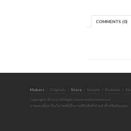
COMMENTS
(
0)
Makers
/
Originals
/
Store
/
Sample
/
Redeem
/
Ab
Copyrights © 2015 All Rights Reserved by Minimore
ภาพและเนื้อหาในเว็บไซต์นี้เป็นงานมีลิขสิทธิ์ ห้ามทำซ้ำหรือดัดแปลง