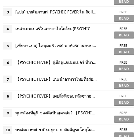
READ
[แปล] บทสัมภาษณ์ PSYCHIC FEVER ใน Rolling Stone Japan
3
FREE
READ
เหล่าเมมเบอร์ในสายตาโคโคโระ (PSYCHIC FEVER)
4
FREE
READ
[เขียน+แปล] ไคนุมะ ริวเซย์ พาทัวร์ย่านคนบราซิลในญี่ปุ่น
5
FREE
READ
【PSYCHIC FEVER】คู่มือดูแลเมมเบอร์ ที่หาอ่านได้เฉพาะที่นี่
6
FREE
READ
【PSYCHIC FEVER】แนะนำอาหารไทยที่อร่อยที่สุด
7
FREE
READ
【PSYCHIC FEVER】เผยสิ่งที่ชอบหลังจากอยู่ไทยได้ครึ่งปี และแนะนำข้อมูลในไทย♡
8
FREE
READ
มุมกล้องที่ดูดี ของศิลปินสุดหล่อ? 【PSYCHIC FEVER】
9
FREE
READ
บทสัมภาษณ์ ยากิระ ยูยะ ｘ มัตสึมูระ โฮคุโตะ “คุโจ ยอดทนายบาป” (Netfilx)
10
FREE
READ