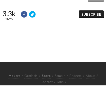
3.3k
SUBSCRIBE
VIEWS
Makers
/
Originals
/
Store
/
Sample
/
Redeem
/
About
/
Contact
/
Jobs
/
Copyrights © 2015 All Rights Reserved by Minimore
ภาพและเนื้อหาในเว็บไซต์นี้เป็นงานมีลิขสิทธิ์ ห้ามทำซ้ำหรือดัดแปลง