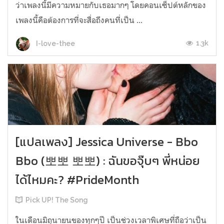
ว่าเพลงนี้มีความหมายกับเธอมากๆ โดยคอนเซ็ปต์หลักของ
เพลงนี้คือต้องการที่จะสื่อถึงคนที่เป็น ...
1.3k
I-love-thee
[แปลเพลง] Jessica Universe - Bbo
Bbo (뽀뽀 뽀뽀) : ฉันขอจุ๊บๆ พี่หน่อย
ได้ไหมคะ? #PrideMonth
Pick UP! The Song
ในเดือนมิถุนายนของทุกๆปี เป็นช่วงเวลาพิเศษที่ถือว่าเป็น