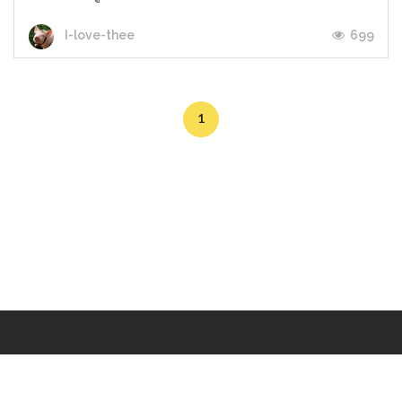
699
I-love-thee
1
Makers
/
Originals
/
Store
/
Sample
/
Redeem
/
About
/
Contact
/
Jobs
/