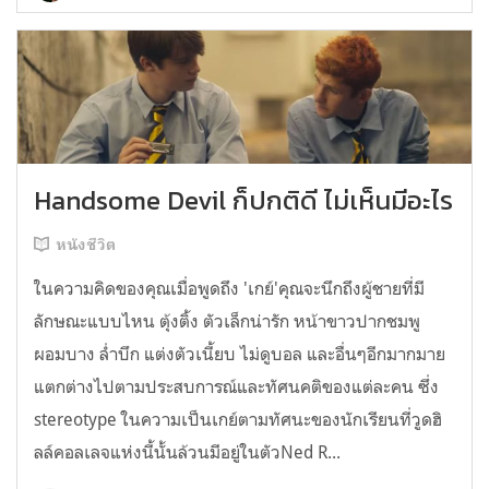
Handsome Devil ก็ปกติดี ไม่เห็นมีอะไร
หนังชีวิต
ในความคิดของคุณเมื่อพูดถึง 'เกย์'คุณจะนึกถึงผู้ชายที่มี
ลักษณะแบบไหน ตุ้งติ้ง ตัวเล็กน่ารัก หน้าขาวปากชมพู
ผอมบาง ล่ำบึก แต่งตัวเนี้ยบ ไม่ดูบอล และอื่นๆอีกมากมาย
แตกต่างไปตามประสบการณ์และทัศนคติของแต่ละคน ซึ่ง
stereotype ในความเป็นเกย์ตามทัศนะของนักเรียนที่วูดฮิ
ลล์คอลเลจแห่งนี้นั้นล้วนมีอยู่ในตัวNed R...