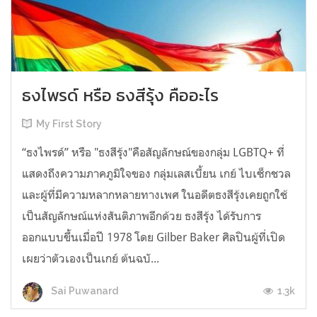
ธงไพรด์ หรือ ธงสีรุ้ง คืออะไร
My First Story
“ธงไพรด์” หรือ "ธงสีรุ้ง"คือสัญลักษณ์ของกลุ่ม LGBTQ+ ที่
แสดงถึงความภาคภูมิใจของ กลุ่มเลสเบี้ยน เกย์ ไบเซ็กชวล
และผู้ที่มีความหลากหลายทางเพศ ในอดีตธงสีรุ้งเคยถูกใช้
เป็นสัญลักษณ์แห่งสันติภาพอีกด้วย ธงสีรุ้ง ได้รับการ
ออกแบบขึ้นเมื่อปี 1978 โดย Gilber Baker ศิลปินผู้ที่เปิด
เผยว่าตัวเองเป็นเกย์ ต้นฉบั...
1.3k
Sai Puwanard