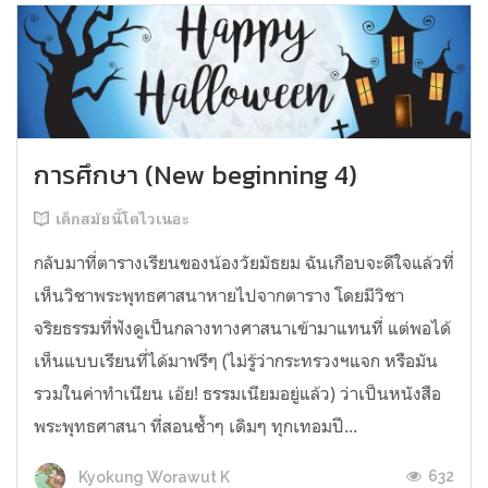
การศึกษา (New beginning 4)
เด็กสมัยนี้โตไวเนอะ
กลับมาที่ตารางเรียนของน้องวัยมัธยม ฉันเกือบจะดีใจแล้วที่
เห็นวิชาพระพุทธศาสนาหายไปจากตาราง โดยมีวิชา
จริยธรรมที่ฟังดูเป็นกลางทางศาสนาเข้ามาแทนที่ แต่พอได้
เห็นแบบเรียนที่ได้มาฟรีๆ (ไม่รู้ว่ากระทรวงฯแจก หรือมัน
รวมในค่าทำเนียน เอ๊ย! ธรรมเนียมอยู่แล้ว) ว่าเป็นหนังสือ
พระพุทธศาสนา ที่สอนซ้ำๆ เดิมๆ ทุกเทอมปี...
632
Kyokung Worawut K