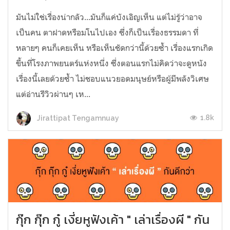
มันไม่ใช่เรื่องน่ากลัว...มันก็แค่บังเอิญเห็น แต่ไม่รู้ว่าอาจ
เป็นคน ตาฝาดหรือมโนไปเอง ซึ่งก็เป็นเรื่องธรรมดา ที่
หลายๆ คนก็เคยเห็น หรือเห็นชัดกว่านี้ด้วยซ้ำ เรื่องแรกเกิด
ขึ้นที่โรงภาพยนตร์แห่งหนึ่ง ซึ่งตอนแรกไม่คิดว่าจะดูหนัง
เรื่องนี้เลยด้วยซ้ำ ไม่ชอบแนวยอดมนุษย์หรือผู้มีพลังวิเศษ
แต่อ่านรีวิวผ่านๆ เห...
1.8k
Jirattipat Tengamnuay
กุ๊ก กุ๊ก กู๋ เงี่ยหูฟังเค้า " เล่าเรื่องผี " กัน