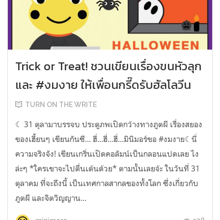
Trick or Treat! ชวนเขียนเรื่องขนหัวลุก
และ #งมงาย ให้เพื่อนกรี๊ดรับฮัลโลวีน
TURN ON THE WRITE
☾ 31 ตุลามาบรรจบ ประตูภพเปิดกว้างทางภูตผี เรื่องสยอง
ของเฮี้ยนๆ เขียนกันซี... ฮี่...ฮี่...ฮี่...มินิมอร์ขอ #งมงาย☾นี่
ความจริงจัง! เขียนเกริ่นเปิดคอลัมน์เป็นกลอนแปดเลย ไง
ล่ะๆ *ใครเขาจะไปตื่นเต้นด้วย* ตามนั้นเลยจ้ะ ในวันที่ 31
ตุลาคม ที่จะถึงนี้ เป็นเทศกาลสากลของทั้งโลก ซึ่งเกี่ยวกับ
ภูตผี และจิตวิญญาน...