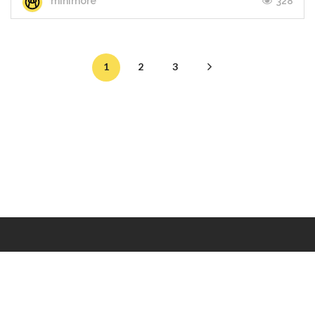
328
minimore
1
2
3
Makers
/
Originals
/
Store
/
Sample
/
Redeem
/
About
/
Contact
/
Jobs
/
Copyrights © 2015 All Rights Reserved by Minimore
ภาพและเนื้อหาในเว็บไซต์นี้เป็นงานมีลิขสิทธิ์ ห้ามทำซ้ำหรือดัดแปลง