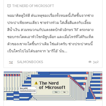
THE NERD OF MICROSOFT
พอมาคิดดูให้ดี ต้นเหตุของเรื่องทั้งหมดนี้เกิดขึ้นจากช่าง
ประปาเพียงคนเดียว ชายร่างท้วม ใส่เสื้อสีแดงกับเอี๊ยม
สีน้ำเงิน สวมหมวกแก๊ปแดงสดปักตัวอักษร ‘M’ ตรงกลาง
ชอบกระโดดเอาหัวโขกอิฐบล็อก และเมื่อไหร่ที่ได้กินเห็ด
ตัวของเขาจะโตขึ้นกว่าเดิม ใช่แล้วครับ ช่างประปาคนนี้
เป็นใครไปไม่ได้นอกจาก ‘มาริโอ้’ นั่น...
342
SALMONBOOKS