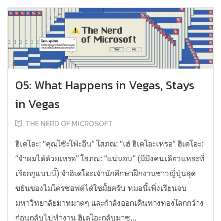
05: What Happens in Vegas, Stays
in Vegas
THE NERD OF MICROSOFT
ฮิเดโอะ: “คุณโซ๊ะโพ๊ะอึน” โสภณ: “เฮ้ ฮิเดโอะเหรอ” ฮิเดโอะ:
“จำผมได้ด้วยเหรอ” โสภณ: “แน่นอน” (มีมึงคนเดียวแหละที่
เรียกกูแบบนี้) จำฮิเดโอะเจ้านักศึกษาฝึกงานชาวญี่ปุ่นสุด
ขยันของไมโครซอฟต์ได้ใช่มั้ยครับ หมอนี้เพิ่งเรียนจบ
มหาวิทยาลัยมาหมาดๆ และกำลังออกเดินทางท่องโลกกว้าง
ก่อนกลับไปทำงาน ฮิเดโอะกลับมาซ...