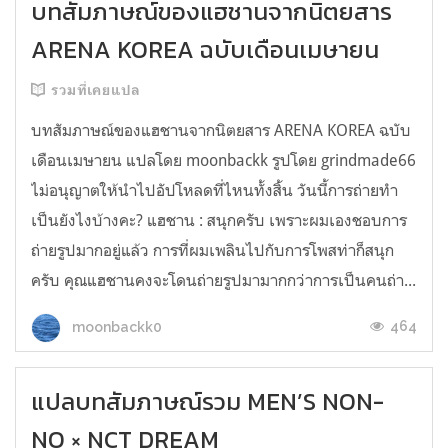
บทสัมภาษณ์ของแฮชานจากนิตยสาร
ARENA KOREA ฉบับเดือนเมษายน
รวมที่เคยแปล
บทสัมภาษณ์ของแฮชานจากนิตยสาร ARENA KOREA ฉบับ
เดือนเมษายน แปลโดย moonbackk รูปโดย grindmade66
ไม่อนุญาตให้นำไปอัปโหลดที่ไหนทั้งสิ้น วันนี้การถ่ายทำ
เป็นยังไงบ้างคะ? แฮชาน : สนุกครับ เพราะผมเองชอบการ
ถ่ายรูปมากอยู่แล้ว การที่ผมเพลินไปกับการโพสท่าก็สนุก
ครับ คุณแฮชานคงจะโดนถ่ายรูปมามากกว่าการเป็นคนถ่า...
464
moonbackk0
แปลบทสัมภาษณ์รวม MEN’S NON-
NO × NCT DREAM