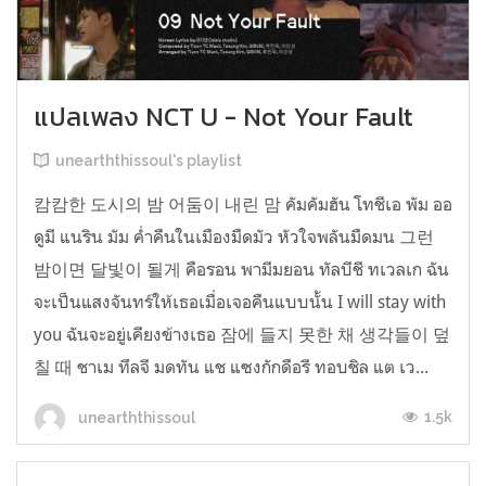
แปลเพลง NCT U - Not Your Fault
unearththissoul's playlist
캄캄한 도시의 밤 어둠이 내린 맘 คัมคัมฮัน โทชีเอ พัม ออ
ดูมี แนริน มัม ค่ำคืนในเมืองมืดมัว หัวใจพลันมืดมน 그런
밤이면 달빛이 될게 คือรอน พามีมยอน ทัลบีชี ทเวลเก ฉัน
จะเป็นแสงจันทร์ให้เธอเมื่อเจอคืนแบบนั้น I will stay with
you ฉันจะอยู่เคียงข้างเธอ 잠에 들지 못한 채 생각들이 덮
칠 때 ชาเม ทึลจี มดทัน แช แซงกักดือรี ทอบชิล แต เว...
1.5k
unearththissoul