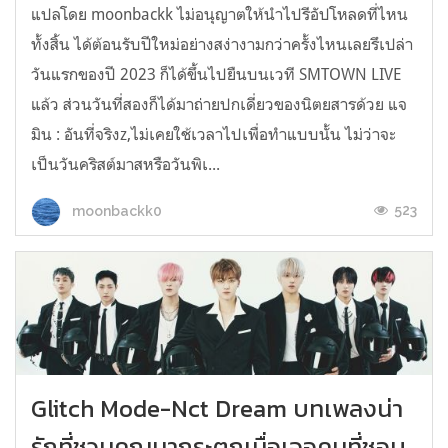
แปลโดย moonbackk ไม่อนุญาตให้นำไปรีอัปโหลดที่ไหน
ทั้งสิ้น ได้ต้อนรับปีใหม่อย่างสง่างามกว่าครั้งไหนเลยรึเปล่า
วันแรกของปี 2023 ก็ได้ขึ้นไปยืนบนเวที SMTOWN LIVE
แล้ว ส่วนวันที่สองก็ได้มาถ่ายปกเดี่ยวของนิตยสารด้วย แจ
มิน : อันที่จริงz,ไม่เคยใช้เวลาไปเพื่อทำแบบนั้น ไม่ว่าจะ
เป็นวันคริสต์มาสหรือวันพิเ...
523
moonbackk0
Glitch Mode-Nct Dream บทเพลงน่า
รักที่ชวนคุณมากระตุกเมื่อเจอคนที่ชอบ