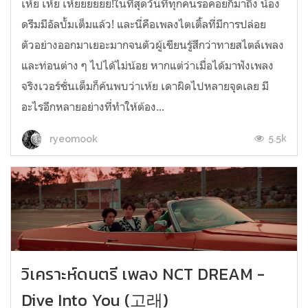
เห้ย เห้ย เห้ยยยยยย!ในที่สุดวันที่ทุกคนรอคอยก็มาถึง น้อง
ดรีมมีอัลบั้มเต็มแล้ว! และนี่คือเพลงไตเติ้ลที่มีการปล่อย
ตัวอย่างออกมาเยอะมากจนตัวผู้เขียนรู้สึกว่าทายสไตล์เพลง
และท่อนต่าง ๆ ไปได้ไม่น้อย หากแต่ว่าเมื่อได้มาฟังเพลง
จริงเวอร์ชั่นเต็มก็ค้นพบว่าเห้ย เดาผิดไปหลายจุดเลย มี
อะไรอีกหลายอย่างที่ทำให้ต้อง...
5.5k
ryeomook
วิเคราะห์ดนตรี เพลง NCT DREAM -
Dive Into You (고래)