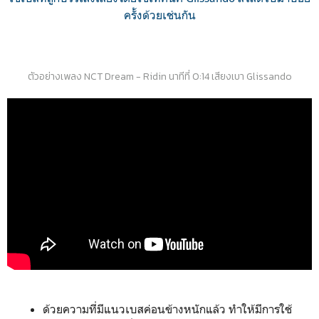
ครั้งด้วยเช่นกัน
ตัวอย่างเพลง NCT Dream - Ridin นาทีที่ 0:14 เสียงเบา Glissando
ด้วยความที่มีแนวเบสค่อนข้างหนักแล้ว ทำให้มีการใช้