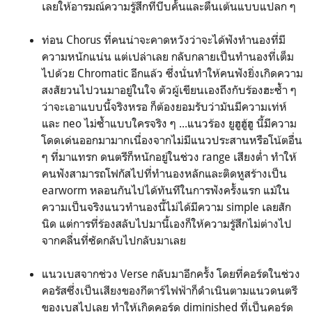
เลยให้อารมณ์ความรู้สึกที่บีบคั้นและตื่นเต้นแบบแปลก ๆ
ท่อน Chorus ที่คนน่าจะคาดหวังว่าจะได้ฟังทำนองที่มี
ความหนักแน่น แต่เปล่าเลย กลับกลายเป็นทำนองที่เต็ม
ไปด้วย Chromatic อีกแล้ว ซึ่งนั่นทำให้คนฟังยิ่งเกิดความ
สงสัยวนไปวนมาอยู่ในใจ ตัวผู้เขียนเองถึงกับร้องฮะซ้ำ ๆ
ว่าจะเอาแบบนี้จริงหรอ ก็ต้องยอมรับว่ามันมีความเท่ห์
และ neo ไม่ซ้ำแบบใครจริง ๆ ...แนวร้อง ยูฮูฮู้ฮู นี้มีความ
โดดเด่นออกมามากเนื่องจากไม่มีแนวประสานหรือโน้ตอื่น
ๆ ที่มาแทรก ดนตรีก็หนักอยู่ในช่วง range เสียงต่ำ ทำให้
คนฟังสามารถโฟกัสไปที่ทำนองหลักและติดหูสร้างเป็น
earworm หลอนกันไปได้ทันทีในการฟังครั้งแรก แม้ใน
ความเป็นจริงแนวทำนองนี้ไม่ได้มีความ simple เลยสัก
นิด แต่การที่ร้องสลับไปมานี้เองก็ให้ความรู้สึกไม่ต่างไป
จากคลื่นที่ซัดกลับไปกลับมาเลย
แนวเบสจากช่วง Verse กลับมาอีกครั้ง โดยที่คอร์ดในช่วง
คอรัสซึ่งเป็นเสียงของกีตาร์ไฟฟ้าก็ดำเนินตามแนวดนตรี
ของเบสไปเลย ทำให้เกิดคอร์ด diminished ที่เป็นคอร์ด