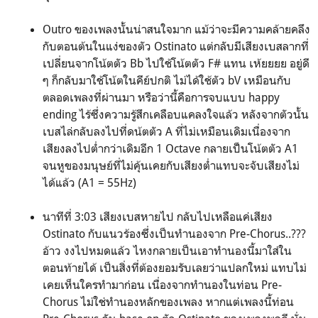
Outro ของเพลงนั้นน่าสนใจมาก แม้ว่าจะมีความคล้ายคลึง
กับตอนต้นในแง่ของตัว Ostinato แต่กลับมีเสียงเบสลากที่
เปลี่ยนจากโน้ตตัว Bb ไปใช้โน้ตตัว F# แทน เห้ยยยย อยู่ดี
ๆ ก็กลับมาใช้โน้ตในคีย์ปกติ ไม่ได้ใช้ตัว bV เหมือนกับ
ตลอดเพลงที่ผ่านมา หรือว่านี้คือการจบแบบ happy
ending ไร้ซึ่งความรู้สึกเคลือบแคลงใจแล้ว หลังจากตัวนั้น
เบสไล่กลับลงไปที่ดน้ตตัว A ที่ไม่เหมือนเดิมเนื่องจาก
เสียงลงไปต่ำกว่าเดิมอีก 1 Octave กลายเป้็นโน้ตตัว A1
จนหูของมนุษย์ที่ไม่คุ้นเคยกับเสียงต่ำแทบจะจับเสียงไม่
ได้แล้ว (A1 = 55Hz)
นาทีที่ 3:03 เสียงเบสหายไป กลับไปเหลือแค่เสียง
Ostinato กับแนวร้องซึ่งเป็นทำนองจาก Pre-Chorus..???
อ้าว งงไปหมดแล้ว ไหงกลายเป็นเอาทำนองนี้มาใส่ใน
ตอนท้ายได้ เป็นสิ่งที่ต้องยอมรับเลยว่าแปลกใหม่ แทบไม่
เคยเห็นใครทำมาก่อน เนื่องจากทำนองในท่อน Pre-
Chorus ไม่ใช่ทำนองหลักของเพลง หากแต่เพลงนี้ท่อน