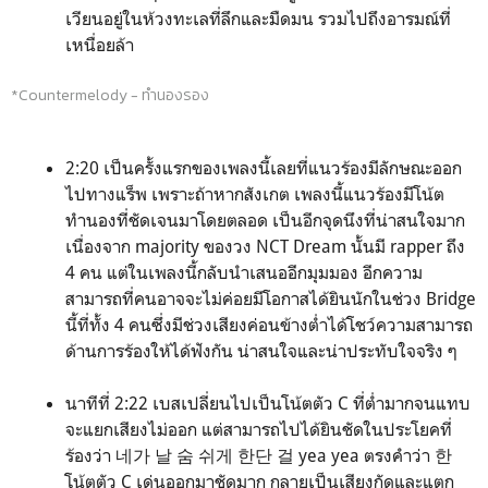
เวียนอยู่ในห้วงทะเลที่ลึกและมืดมน รวมไปถึงอารมณ์ที่
เหนื่อยล้า
*Countermelody - ทำนองรอง
2:20 เป็นครั้งแรกของเพลงนี้เลยที่แนวร้องมีลักษณะออก
ไปทางแร็พ เพราะถ้าหากสังเกต เพลงนี้แนวร้องมีโน้ต
ทำนองที่ชัดเจนมาโดยตลอด เป็นอีกจุดนึงที่น่าสนใจมาก
เนื่องจาก majority ของวง NCT Dream นั้นมี rapper ถึง
4 คน แต่ในเพลงนี้กลับนำเสนออีกมุมมอง อีกความ
สามารถที่คนอาจจะไม่ค่อยมีโอกาสได้ยินนักในช่วง Bridge
นี้ที่ทั้ง 4 คนซึ่งมีช่วงเสียงค่อนข้างต่ำได้โชว์ความสามารถ
ด้านการร้องให้ได้ฟังกัน น่าสนใจและน่าประทับใจจริง ๆ
นาทีที่ 2:22 เบสเปลี่ยนไปเป็นโน้ตตัว C ที่ต่ำมากจนแทบ
จะแยกเสียงไม่ออก แต่สามารถไปได้ยินชัดในประโยคที่
ร้องว่า 네가 날 숨 쉬게 한단 걸 yea yea ตรงคำว่า 한
โน้ตตัว C เด่นออกมาชัดมาก กลายเป็นเสียงกัดและแตก