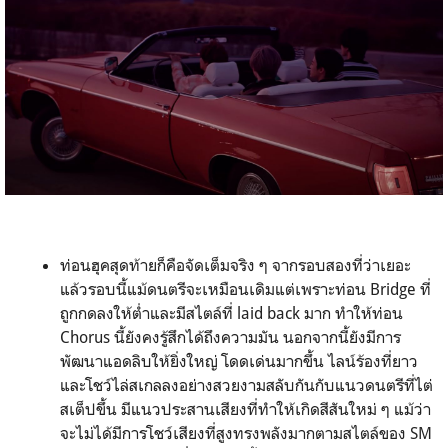
ท่อนฮุคสุดท้ายก็คือจัดเต็มจริง ๆ จากรอบสองที่ว่าเยอะ
แล้วรอบนี้แม้ดนตรีจะเหมือนเดิมแต่เพราะท่อน Bridge ที่
ถูกกดลงให้ต่ำและมีสไตล์ที่ laid back มาก ทำให้ท่อน
Chorus นี้ยังคงรู้สึกได้ถึงความมัน นอกจากนี้ยังมีการ
พัฒนาแอดลิบให้ยิ่งใหญ่ โดดเด่นมากขึ้น ไลน์ร้องที่ยาว
และโชว์ไล่สเกลลงอย่างสวยงามสลับกันกับแนวดนตรีที่ไต่
สเต็ปขึ้น มีแนวประสานเสียงที่ทำให้เกิดสีสันใหม่ ๆ แม้ว่า
จะไม่ได้มีการโชว์เสียงที่สูงทรงพลังมากตามสไตล์ของ SM