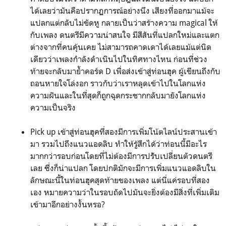
ได้เลยว่ามันคือปรากฏการณ์อย่างนึง เสียงที่ออกมาแม้จะ
แปลกแต่กลับไม่ขัดหู กลายเป็นว่าสร้างความ magical ให้
กับเพลง ดนตรีมีความน่าสนใจ มีสีสันที่แปลกใหม่และแตก
ต่างจากที่คนคุ้นเคย ไม่สามารถคาดเดาได้เลยแม้แต่นิด
เดียวว่าเพลงกำลังดำเนินไปในทิศทางไหน ก่อนที่ช่วง
ท้ายจะกลับมาย้ำคอร์ด D เพื่อส่งเข้าสู่ท่อนฮุค ผู้เขียนถึงกับ
ถอนหายใจโล่งอก ราวกับว่าเราหลุดเข้าไปในโลกแห่ง
ความฝันและในที่สุดก็ถูกฉุดกระชากกลับมายังโลกแห่ง
ความเป็นจริง
Pick up เข้าสู่ท่อนฮุคที่สองมีการเพิ่มโน้ตไลน์ประสานเข้า
มา รวมไปถึงแนวแอดลิบ ทำให้รู้สึกได้ว่าท่อนนี้มีอะไร
มากกว่ารอบก่อนโดยที่ไม่ต้องมีการปรัับเปลี่ยนตัวดนตรี
เลย ซึ่งก็น่าแปลก โดยปกติมักจะมีการเพิ่มแนวแอดลิบใน
ลักษณะนี้ในท่อนฮุคสุดท้ายของเพลง แต่นี่แค่รอบที่สอง
เอง หมายความว่าในรอบถัดไปมันจะยิ่งต้องมีสิ่งที่เพิ่มเติม
เข้ามาอีกอย่างงั้นหรอ?