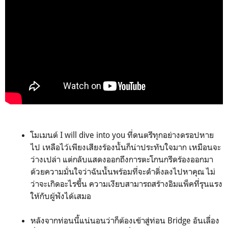
โมเมนต์ I will dive into you ที่ดนตรีทุกอย่างดรอปหาย
ไป เหลือไว้เพียงเสียงร้องนั้นก็น่าประทับใจมาก เหมือนจะ
ว่างเปล่า แต่กลับแสดงออกถึงการตะโกนกรีดร้องออกมา
ด้วยความมั่นใจว่าฉันนั้นพร้อมที่จะดำดิ่งลงไปหาคุณ ไม่
ว่าจะเกิดอะไรขึ้น ความเงียบสามารถสร้างอิมแพ็คที่รุนแรง
ให้กับผู้ฟังได้เสมอ
หลังจากท่อนนี้แน่นอนว่าก็ต้องเข้าสู่ท่อน Bridge อันเลื่อง