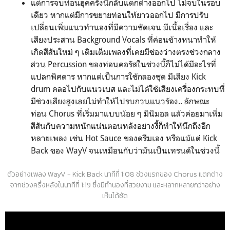
แต่การจบท่อนฮุคครั้งนี้กลับแตกต่างออกไป ไม่จบในรอบ
เดียว หากแต่มีการขยายท่อนให้ยาวออกไป มีการปรับ
เปลี่ยนเพิ่มแนวทำนองที่มีความชัดเจน มีเนื้อเรื่อง และ
เสียงประสาน Background Vocals ที่ค่อนข้างหนาทำให้
เกิดสีสันใหม่ ๆ เติมเต็มเพลงที่เคยมีช่องว่างตรงช่วงกลาง
ส่วน Percussion ของท่อนคอรัสในช่วงนี้ก็ไม่ได้มีอะไรที่
แปลกพิศดาร หากแต่เป็นการใช้กลองชุด มีเสียง Kick
drum คลอไปกับแนวเบส และไม่ได้ใช้เสียงเครื่องกระทบที่
มีช่วงเสียงสูงเลยไม่ทำให้ไปรบกวนแนวร้อง.. ลักษณะ
ท่อน Chorus ที่เริ่มมาแบบน้อย ๆ มินิมอล แล้วค่อยมาเพิ่ม
สีสันกับความหนักแน่นตอนหลังอย่างงี้ก็ทำให้นึกถึงอีก
หลายเพลง เช่น Hot Sauce ของดรีมเอง หรือแม้แต่ Kick
Back ของ WayV จนเหมือนกับว่ามันเป็นเทรนด์ในช่วงนี้
ตัวอย่างเพลง WayV - Kick Back นาทีที่ 1:08 ช่วงแรกของ Chorus แตกต่าง
จากช่วงครึ่งหลังในนาทีที่ 1:19 ซึ่งมีทำนองที่สวยงาม และหลากหลายกว่าอย่าง
เห็นได้ชัด