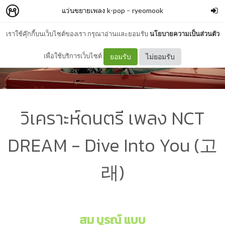
แว่นขยายเพลง k-pop
–
ryeomook
เราใช้คุ๊กกี้บนเว็บไซต์ของเรา กรุณาอ่านและยอมรับ
นโยบายความเป็นส่วนตัว
เพื่อใช้บริการเว็บไซต์
ยอมรับ
ไม่ยอมรับ
วิเคราะห์ดนตรี เพลง NCT
DREAM - Dive Into You (고
래)
สม บูรณ์ แบบ