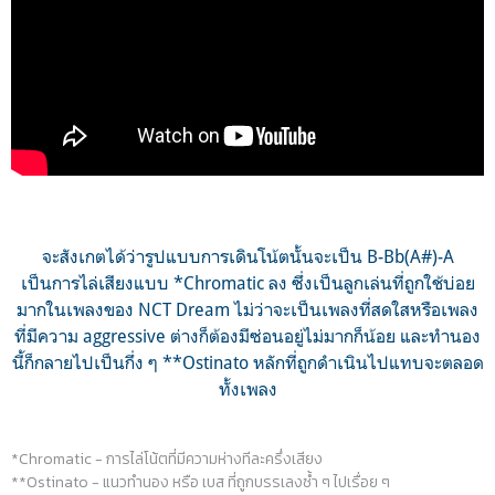
จะสังเกตได้ว่ารูปแบบการเดินโน้ตนั้นจะเป็น B-Bb(A#)-A
เป็นการไล่เสียงแบบ *Chromatic ลง ซึ่งเป็นลูกเล่นที่ถูกใช้บ่อย
มากในเพลงของ NCT Dream ไม่ว่าจะเป็นเพลงที่สดใสหรือเพลง
ที่มีความ aggressive ต่างก็ต้องมีซ่อนอยู่ไม่มากก็น้อย และทำนอง
นี้ก็กลายไปเป็นกึ่ง ๆ **Ostinato หลักที่ถูกดำเนินไปแทบจะตลอด
ทั้งเพลง
*Chromatic - การไล่โน้ตที่มีความห่างทีละครึ่งเสียง
**Ostinato - แนวทำนอง หรือ เบส ที่ถูกบรรเลงซ้ำ ๆ ไปเรื่อย ๆ