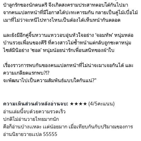
ป้าลูกรักของนักดนตรี จึงเกิดสงครามประสาทตอบโต้กันไปมา
จากคนแปลกหน้าที่มีโอกาสได้ปะทะคารมกัน กลายเป็นคู่ไม้เบื่อไม้
เมาที่ไม่ว่าจะหนีไปทางไหนเป็นต้องได้เห็นหน้ากันตลอด
และยังมีอีกคู่จิ้นหวานแหววอบอุ่นหัวใจอย่าง ‘จอมทัพ’ หนุ่มหล่อ
บ้านรวยเพื่อนของคีรี ที่ควงสาวไม่ซ้ำหน้าแต่กลับถูกชะตาหนุ่ม
ไซส์มินิอย่าง ‘ซอล’ หนุ่มน้อยน่ารักเพื่อนสนิทของผ้าใบ
เรื่องราวการพบกันของคนแปลกหน้าที่ไม่น่าจะมาเจอกันได้ และ
ความเกลียดแรกพบ?!?
จะพัฒนาไปเป็นความสัมพันธ์แบบใดกันแน่?"
★★★★ (4/5คะแนน)
ความเห็นส่วนตัวหลังอ
่านจบ:
อ่านเล่มนี้จบด้วยความรวดเร็ว
ปกติไม่อ่านวายไทยมากนัก
คือก็อ่านบ้างเเหละ เเต่น้อยมาก เมื่อเทียบกันกับปริมาณของการ
อ่านนิยายวายเเปล 55555