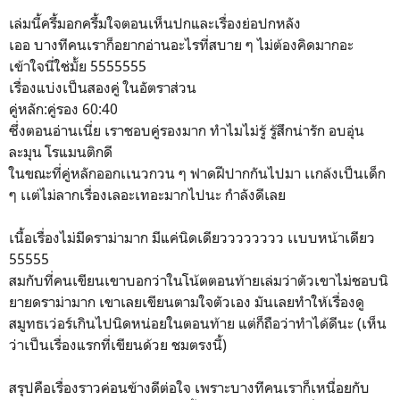
เล่มนี้ครึ้มอกครึ้มใจตอนเห็นปกและเรื่องย่อปกหลัง
เออ บางทีคนเราก็อยากอ่านอะไรที่สบาย ๆ ไม่ต้องคิดมากอะ
เข้าใจนี่ใช่มั้ย 5555555
เรื่องแบ่งเป็นสองคู่ ในอัตราส่วน
คู่หลัก:คู่รอง 60:40
ซึ่งตอนอ่านเนี่ย เราชอบคู่รองมาก ทำไมไม่รู้ รู้สึกน่ารัก อบอุ่น
ละมุน โรแมนติกดี
ในขณะที่คู่หลักออกเเนวกวน ๆ ฟาดฝีปากกันไปมา เเกล้งเป็นเด็ก
ๆ เเต่ไม่ลากเรื่องเลอะเทอะมากไปนะ กำลังดีเลย
เนื้อเรื่องไม่มีดราม่ามาก มีแค่นิดเดียวววววววว เเบบหน้าเดียว
55555
สมกับที่คนเขียนเขาบอกว่าในโน้ตตอนท้ายเล่มว่าตัวเขาไม่ชอบนิ
ยายดราม่ามาก เขาเลยเขียนตามใจตัวเอง มันเลยทำให้เรื่องดู
สมูทธเว่อร์เกินไปนิดหน่อยในตอนท้าย แต่ก็ถือว่าทำได้ดีนะ (เห็น
ว่าเป็นเรื่องแรกที่เขียนด้วย ชมตรงนี้)
สรุปคือเรื่องราวค่อนข้างดีต่อใจ เพราะบางทีคนเราก็เหนื่อยกับ