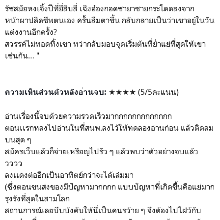
รัชสมัยหงเจิ้งปีที่ยี่สิบสี่ เฉิงอ๋องกอดชายาชายกระโดดลงจาก
หน้าผาปลิดชีพตนเอง ครั้นลืมตาขึ้น กลับกลายเป็นว่าเขาอยู่ในวัน
แต่งงานอีกครั้ง?
สวรรค์ไม่ทอดทิ้งเขา ทว่ากลับมอบจุดเริ่มต้นที่ย่ำแย่ที่สุดให้เขา
เช่นกัน…
"
★★★★ (5/5คะแนน)
ความเห็นส่วนตัวหลังอ
่านจบ:
อ่านเรื่องนี้จบด้วยความรวดเร็วมากกกกกกกกกกกกก
ตอนเเรกหลงไปอ่านในที่สนพ.ลงไว้ให้ทดลองอ่านก่อน แล้วติดลม
บนสุด ๆ
สมัครเว็บแล้วก็จ่ายเหรียญไปรัว ๆ แล้วพบว่าตัวอย่างจบแล้ว
วววว
ลงเเดงต่ออีกเป็นอาทิตย์กว่าจะได้เล่มมา
(ซึ่งตอนขนส่งของมีปัญหามากกกก แบบปัญหาที่เกิดขึื้นคือแย่มาก
รุงรังที่สุดในสามโลก
สถานการณ์เลยบีบบังคับให้นี่เป็นคนรว้าย ๆ จึงต้องไปไฝว้กับ