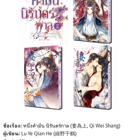
หนึ่งคำมั่น นิรันดร์กาล (妻為上, Qi Wei Shang)
ชื่อเรื่อง:
Lu Ye Qian He (綠野千鶴)
ผู้เขียน: