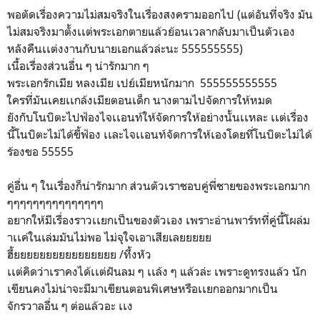
พอตัดเรื่องความไม่สมจริงในเรื่องสงครามออกไป (แต่อันที่จริง มัน
ไม่สมจริงมาตั้งเเต่พระเอกตายแล้วย้อนเวลากลับมาเป็นตัวเอง
หลังคืนเเต่งงานกับนายเอกแล้วล่ะนะ 555555555)
เนื้อเรื่องส่วนอื่น ๆ น่ารักมาก ๆ
พระเอกรักเมีย หลงเมีย เปย์เมียหนักมาก 555555555555
ใครที่มันเคยเเกล้งเมียตอนเด็ก นางตามไปจัดการให้หมด
ยังกับโนบิตะไปฟ้องไจเเอนท์ให้จัดการให้อย่างนั้นเเหละ เเต่เรื่อง
นี้โนบิตะไม่ได้ขี้ฟ้อง เเละไจเเอนท์จัดการให้เองโดยที่โนบิตะไม่ได้
ร้องขอ 55555
คู่อื่น ๆ ในเรื่องก็น่ารักมาก ส่วนตัวเราชอบคู่พี่ชายของพระเอกมาก
ๆๆๆๆๆๆๆๆๆๆๆๆๆๆๆ
อยากให้มีเรื่องราวเเยกเป็นของตัวเอง เพราะอ่านพาร์ทที่คู่นี้โผล่ม
าเเค่ในเล่มมันไม่พอ ไม่จุใจเอาเสียเลยยยยย
ฮึ้ยยยยยยยยยยยยยยยย /ทึ้งหัว
เเต่คิดว่าเราคงได้เเต่ฝันลม ๆ เเล้ง ๆ แล้วล่ะ เพราะดูทรงแล้ว นัก
เขียนคงไม่น่าจะมีมาเขียนตอนพิเศษหรือเเยกออกมากเป็น
จักรวาลอื่น ๆ ต่อแล้วอะ เเง