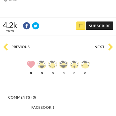
Report
4.2k
SUBSCRIBE
VIEWS
PREVIOUS
NEXT
0
0
0
0
0
0
COMMENTS
(
0)
FACEBOOK
(