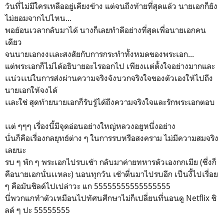
วันที่ไม่มีใครเหลืออยู่เคียงข้าง แต่จนถึงท้ายที่สุดแล้ว นายเอกก็ยัง
ไม่ยอมจากไปไหน...
พอย้อนเวลากลับมาได้ นางก็เลยทำดีอย่างที่สุดเพื่อนายเอกคน
เดียว
จนนายเอกงงเเละสงสัยกับการกระทำทั้งหมดของพระเอก...
แต่พระเอกก็ไม่ได้อธิบายอะไรออกไป เพียงเเต่ตั้งใจอย่างมากและ
เเน่วเเน่ในการส่งผ่านความจริงจังบวกจริงใจของตัวเองให้ไปถึง
นายเอกให้จงได้
เเละใช่ สุดท้ายนายเอกก็รับรู้ได้ถึงความจริงใจและรักพระเอกตอบ
เเต่ ๆๆๆ เรื่องนี้มีจุดอ่อนอย่างใหญ่หลวงอยูหนึ่งอย่าง
นั่นก็คือเรื่องกลยุทธ์ต่าง ๆ ในการรบหรือสงคราม ไม่มีความสมจริง
เลยนะ
รบ ๆ พัก ๆ พระเอกไปรบเช้า กลับมาค่ายทหารตัวเองกกเมีย (ซึ่งก็
คือนายเอกนั่นเเหละ) นอนทุกวัน เช้าตื่นมาไปรบอีก เป็นงี้ไปเรื่อย
ๆ คือมันชิลด์ไปเปล่าวะ แก 55555555555555555
นี่พวกแกทำตัวเหมือนไปทัศนศึกษาไม่ก็เปลี่ยนที่นอนดู Netflix ชิ
ลด์ ๆ ปะ 55555555