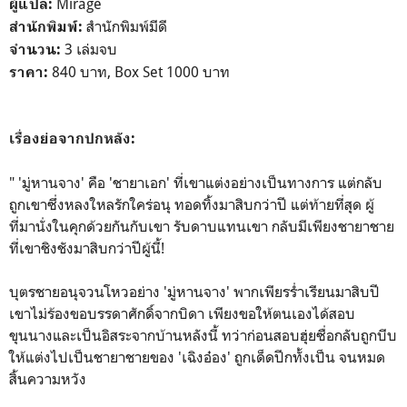
Mirage
ผู้แปล:
สำนักพิมพ์มีดี
สำนักพิมพ์:
3 เล่มจบ
จำนวน:
840 บาท, Box Set 1000 บาท
ราคา:
เรื่องย่อจากปกหลัง:
" 'มู่หานจาง' คือ 'ชายาเอก' ที่เขาแต่งอย่างเป็นทางการ แต่กลับ
ถูกเขาซึ่งหลงใหลรักใคร่อนุ ทอดทิ้งมาสิบกว่าปี แต่ท้ายที่สุด ผู้
ที่มานั่งในคุกด้วยกันกับเขา รับดาบแทนเขา กลับมีเพียงชายาชาย
ที่เขาชิงชังมาสิบกว่าปีผู้นี้!
บุตรชายอนุจวนโหวอย่าง 'มู่หานจาง' พากเพียรร่ำเรียนมาสิบปี
เขาไม่ร้องขอบรรดาศักดิ์จากบิดา เพียงขอให้ตนเองได้สอบ
ขุนนางและเป็นอิสระจากบ้านหลังนี้ ทว่าก่อนสอบฮุ่ยซื่อกลับถูกบีบ
ให้แต่งไปเป็นชายาชายของ 'เฉิงอ๋อง' ถูกเด็ดปีกทั้งเป็น จนหมด
สิ้นความหวัง