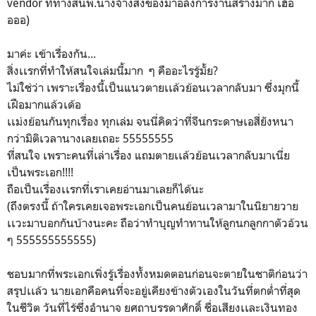
vendor ที่ทางสนพ.นางจ้างส่งของมาอลังการงานสร้างมาก เฮ้อ
อออ)
มาค่ะ เข้าเรื่องกัน...
สิ่งเเรกที่ทำให้สนใจเล่มนี้มาก ๆ คืออะไรรู้มั้ย?
ไม่ใช่ว่า เพราะเรื่องนี้เป็นแนวตายเเล้วย้อนเวลากลับมา ซึ่งมุกนี้
เฝือมากแล้วเด้อ
เเม่งย้อนกันทุกเรื่อง ทุกเล่ม จนนี่คิดว่าที่จีนกระดาษเอสี่ยังหนา
กว่ามิติเวลานางเลยเถอะ 55555555
ที่สนใจ เพราะคนที่เล่าเรื่อง แถมตายเเล้วย้อนเวลากลับมาเนี่ย
เป็นพระเอก!!!!
ถือเป็นเรื่องเเรกที่เราเคยอ่านมาเลยก็ได้นะ
(ถึงตรงนี้ ถ้าใครเคยเจอพระเอกเป็นคนย้อนเวลามาในนิยายวาย
เเวะมาบอกกันบ้างนะคะ ถือว่าทำบุญทำทานให้ลูกนกลูกกาตัวอ้วน
ๆ 555555555555)
ชอบมากที่พระเอกเพิ่งรู้เรื่องทั้งหมดตอนก่อนจะตายในชาติก่อนว่า
สรุปเเล้ว นายเอกคือคนที่จะอยู่เคียงข้างตัวเองในวันที่ตกต่ำที่สุด
ในชีวิต วันที่ไร้ซึ่งอำนาจ ยศถาบรรดาศักดิ์ ชื่อเสียงเเละเงินทอง