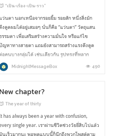
“เป็น-เรื่อง-เป็น-ราว”
แว่นตา นอกเหนือจากรอยยิ้ม รอยสัก หนึ่งสิ่งมัก
ดึงดูดผมได้อยู่เสมอๆ นั่นก็คือ “แว่นตา” วัตถุแสน
ธรรมดา เพื่อเสริมสร้างความมั่นใจ หรือแก้ไข
ปัญหาทางสายตา แถมยังสามารถสร้างแรงดึงดูด
ต่อคนบางกลุ่มได้ เช่นเดียวกัน รูปทรงที่หลาก
หลาย นำมาซึ่งความเหมาะสมของโครงสร้างของ
490
MidnightMessageBox
ใบหน้าในแต่บุคคล บ้างก็ไปรอด บ้างก็ไม่รอด ...
New chapter?
The year of thirty
It has always been a year with confusion,
every single year. เราผ่านชีวิตช่วงวัยยี่สิบไปแล้ว
มันเร็วมากนะ พอพูดแบบนี้ก็นึกถึงพวกโพสต์ตาม