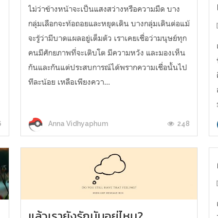
ไม่ว่าข้างหน้าจะเป็นแสงสว่างหรือความมืด บาง
กลุ่มเลือกจะท้อถอยและหยุดเดิน บางกลุ่มเดินต่อแม้
จะรู้ว่ามีบาดแผลอยู่เต็มตัว เราเคยเชื่อว่ามนุษย์ทุก
่
คนมีศักยภาพที่จะเติบโต มีความหวัง และมองเห็น
กันและกันแต่ประสบการณ์ได้พรากความเชื่อนั้นไป
ทีละน้อย เหลือเพียงควา...
6
248
Anna Vidhyaphum
･
แล้วเรายังรักมันอยู่ไหม?