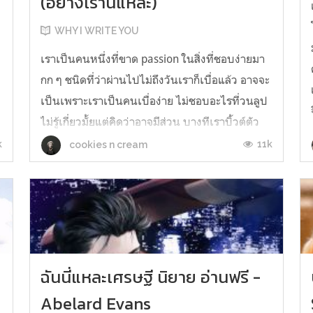
(อย่างเรานี่แหละ)
WHY I WRITE YOU
เราเป็นคนหนึ่งที่ขาด passion ในสิ่งที่ชอบง่ายมา
กก ๆ ชนิดที่ว่าผ่านไปไม่ถึงวันเราก็เบื่อแล้ว อาจจะ
เป็นเพราะเราเป็นคนเบื่อง่าย ไม่ชอบอะไรที่วนลูป
ไม่รู้เกี่ยวมั้ยแต่คิดว่าอาจมีส่วน บางทีเราบิ้วต์ตัว
เองในหลาย ๆ อย่างตามกระทู้ทั้งไทยและเทศ
k
11k
cookies n cream
แนะนำก็ได้แค่แปปเดียวจริง ๆ ไม่เกิน 1 วัน นาน
สุด 3 วัน ไม่เคย...
ฉันนี่แหละเศรษฐี นิยาย อ่านฟรี -
Abelard Evans