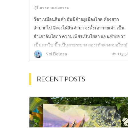
มรรคาแห่งธรรม
วิชาเหมือนสินค้า อันมีค่าอยู่เมืองไกล ต้องยาก
ลำบากไป จึงจะได้สินค้ามา จงตั้งเอากายเจ้า เป็น
สำเภาอันโสภา ความเพียรเป็นโยธา แขนซ้ายขวา
เป็นเสาใบ นิ้วเป็นสายระยาง สองเท้าต่างสมอใหญ่
ปากเป็นนายงานไป อัชฌาสัยเป็นเสบียง สติเป็น
113.5
Noi Beleza
หางเสือ ...
RECENT POSTS