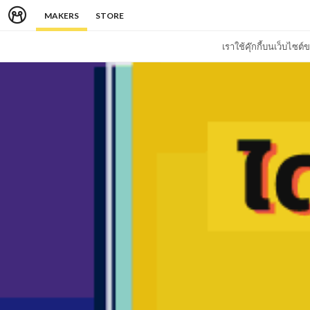
MAKERS
STORE
เราใช้คุ๊กกี้บนเว็บไซ