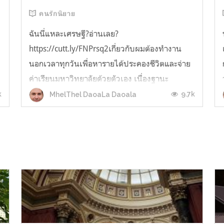
คนรักนิยาย
ฉันนี่แหละเศรษฐี?อ่านเลย?
https://cutt.ly/FNPrsq2เกี่ยวกับผมต้องทำงาน
นอกเวลาทุกวันเพื่อหารายได้ประคองชีวิตและจ่าย
ค่าเรียนมหาวิทยาลัยด้วยตัวเอง เนื่องฐานะ
ครอบครัวยากจนและไม่สามารถส่งเสียผมเข้า
k
9.7k
MhelThel DaoaLa Daoala
มหาวิทยาลัยได้ และตอนเรียนที่มหาวิทยาลัย ผม
ก็ได้พบกับเธอ-สาวแสนสวยที่หนุ่มๆ ทุกคนในชั้น
เรียนต่างก็ใฝ่ฝันถึง ไม...