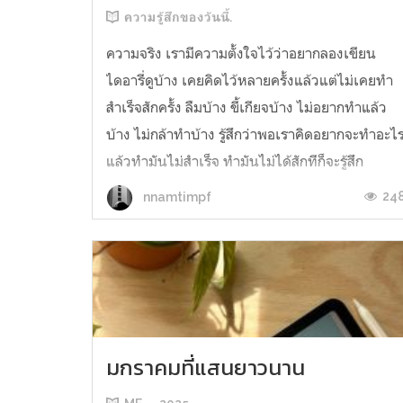
ความรู้สึกของวันนี้.
ความจริง เรามีความตั้งใจไว้ว่าอยากลองเขียน
ไดอารี่ดูบ้าง เคยคิดไว้หลายครั้งแล้วแต่ไม่เคยทำ
สำเร็จสักครั้ง ลืมบ้าง ขี้เกียจบ้าง ไม่อยากทำแล้ว
บ้าง ไม่กล้าทำบ้าง รู้สึกว่าพอเราคิดอยากจะทำอะไ
แล้วทำมันไม่สำเร็จ ทำมันไม่ได้สักทีก็จะรู้สึก
หงุดหงิดกับตัวเองเป็นบ้า เลยล้มเลิกไป."จะว่าไป
24
nnamtimpf
แล้วเรารู้สึกเหมือนตัว...
มกราคมที่แสนยาวนาน