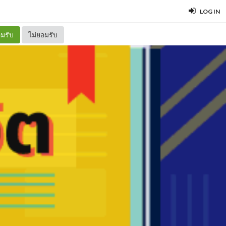
LOG IN
มรับ
ไม่ยอมรับ